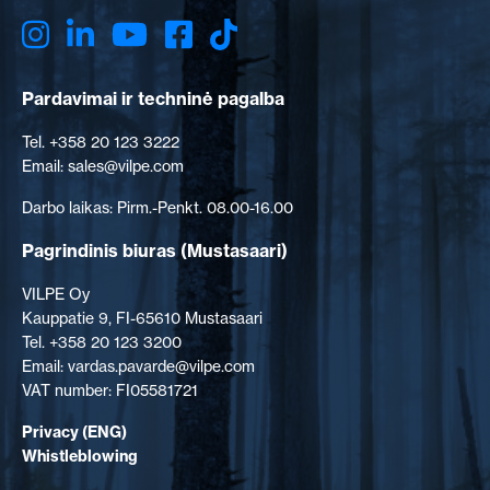
Pardavimai ir techninė pagalba
Tel. +358 20 123 3222
Email: sales@vilpe.com
Darbo laikas: Pirm.-Penkt. 08.00-16.00
Pagrindinis biuras
(Mustasaari)
VILPE Oy
Kauppatie 9, FI-65610 Mustasaari
Tel. +358 20 123 3200
Email: vardas.pavarde@vilpe.com
VAT number: FI05581721
Privacy (ENG)
Whistleblowing