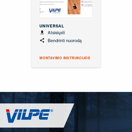
SUSISIEKITE SU MUMIS
EN
FI
USA
PL
SV
SV-FI
LT
LV
ET
UK
RU
UNIVERSAL
Atsisiųsti
Bendrinti nuorodą
MONTAVIMO INSTRUKCIJOS