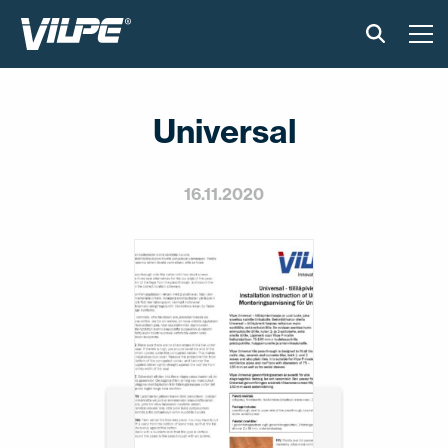
PRODUKTAI
Universal
IŠMANUS STOGAS
SPRENDIMAI
16.11.2020
ĮGYVENDINTI PROJEKTAI
MONTAVIMAS IR BROŠIŪROS
STRAIPSNIAI IR NAUJIENOS
APIE ĮMONĘ