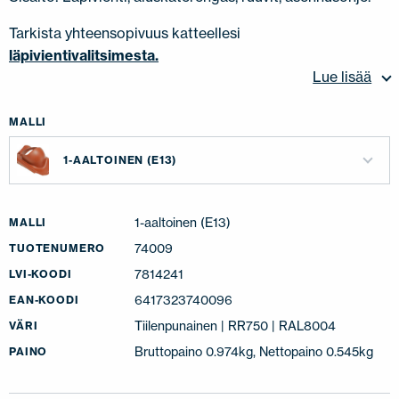
Tarkista yhteensopivuus katteellesi
läpivientivalitsimesta.
Lue lisää
MALLI
1-AALTOINEN (E13)
1-aaltoinen (E13)
MALLI
74009
TUOTENUMERO
7814241
LVI-KOODI
6417323740096
EAN-KOODI
Tiilenpunainen | RR750 | RAL8004
VÄRI
Bruttopaino 0.974kg, Nettopaino 0.545kg
PAINO