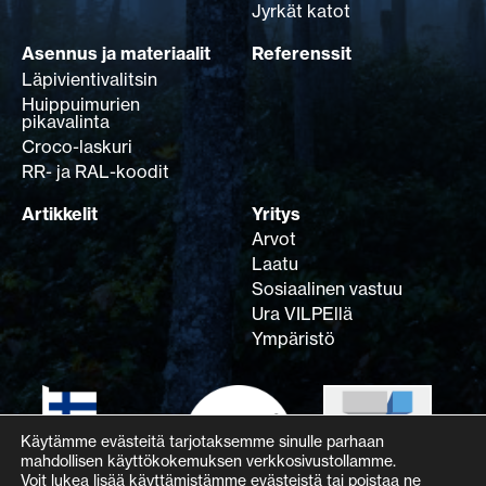
Jyrkät katot
Asennus ja materiaalit
Referenssit
Läpivientivalitsin
Huippuimurien
pikavalinta
Croco-laskuri
RR- ja RAL-koodit
Artikkelit
Yritys
Arvot
Laatu
Sosiaalinen vastuu
Ura VILPEllä
Ympäristö
Käytämme evästeitä tarjotaksemme sinulle parhaan
mahdollisen käyttökokemuksen verkkosivustollamme.
Voit lukea lisää käyttämistämme evästeistä tai poistaa ne