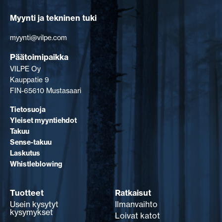
Myynti ja tekninen tuki
myynti@vilpe.com
Päätoimipaikka
VILPE Oy
Kauppatie 9
FIN-65610 Mustasaari
Tietosuoja
Yleiset myyntiehdot
Takuu
Sense-takuu
Laskutus
Whistleblowing
Tuotteet
Ratkaisut
Usein kysytyt
Ilmanvaihto
kysymykset
Loivat katot