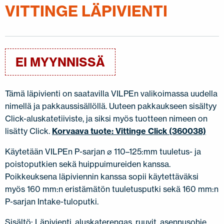
VITTINGE LÄPIVIENTI
JÄLLEENMYYJÄT
OTA YHTEYTTÄ
EN
FI
USA
PL
SV
SV-FI
LT
LV
ET
UK
RU
EI MYYNNISSÄ
Tämä läpivienti on saatavilla VILPEn valikoimassa uudella
nimellä ja pakkaussisällöllä. Uuteen pakkaukseen sisältyy
Click-aluskatetiiviste, ja siksi myös tuotteen nimeen on
lisätty Click.
Korvaava tuote: Vittinge Click (360038)
Käytetään VILPEn P-sarjan ⌀ 110–125:mm tuuletus- ja
poistoputkien sekä huippuimureiden kanssa.
Poikkeuksena läpiviennin kanssa sopii käytettäväksi
myös 160 mm:n eristämätön tuuletusputki sekä 160 mm:n
P-sarjan Intake-tuloputki.
Sisältö: Läpivienti, aluskaterengas, ruuvit, asennusohje.