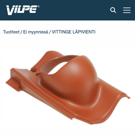
TUOTTEET
Tuotteet
/
Ei myynnissä
/ VITTINGE LÄPIVIENTI
VILPE SENSE
RATKAISUT
ASENNUS JA MATERIAALIT
AJANKOHTAISTA
VASTUULLISUUS
YRITYS