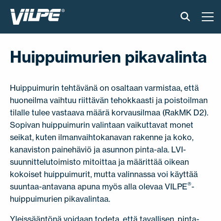
TUOTTEET
Huippuimurien pikavalinta
VILPE SENSE
Huippuimurin tehtävänä on osaltaan varmistaa, että
RATKAISUT
huoneilma vaihtuu riittävän tehokkaasti ja poistoilman
tilalle tulee vastaava määrä korvausilmaa (RakMK D2).
ASENNUS JA MATERIAALIT
Sopivan huippuimurin valintaan vaikuttavat monet
seikat, kuten ilmanvaihtokanavan rakenne ja koko,
AJANKOHTAISTA
kanaviston painehäviö ja asunnon pinta-ala. LVI-
suunnittelutoimisto mitoittaa ja määrittää oikean
kokoiset huippuimurit, mutta valinnassa voi käyttää
VASTUULLISUUS
®
suuntaa-antavana apuna myös alla olevaa VILPE
-
huippuimurien pikavalintaa.
YRITYS
Yleissääntönä voidaan todeta, että tavallisen, pinta-