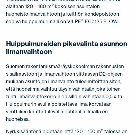
JÄLLEENMYYJÄT
OTA YHTEYTTÄ
2
alaltaan 120 – 180 m
kokoisen asuintalon
huoneistoilmanvaihtoon ja keittiön kohdepoistoon
EN
FI
USA
PL
SV
SV-FI
LT
LV
ET
UK
RU
®
sopiva huippuimurimalli on VILPE
ECo125 FLOW.
Huippuimureiden pikavalinta asunnon
ilmanvaihtoon
Suomen rakentamismääräyskokoelman rakennusten
sisäilmastoon ja ilmanvaihtoon viittaavan D2-ohjeen
mukaan asuntojen ilmanvaihto tulee mitoittaa siten,
että huoneilma vaihtuu täysin vähintään joka toinen
tunti. Ilmanvaihtokerroin on silloin vähintään 0,5 x 1h.
Huippuimurin avulla poistettava ilma korvataan
venttiilien kautta tulevalla puhtaalla ilmalla eri
huoneissa.
2
Nyrkkisääntönä pidetään, että 120 – 150 m
talossa on