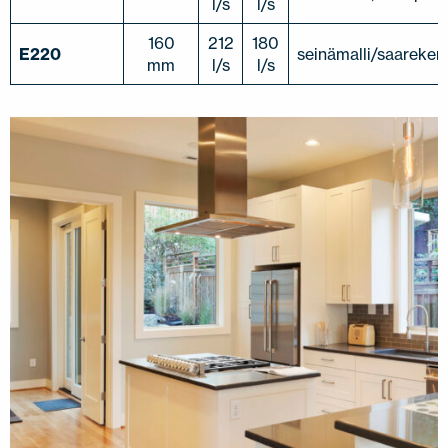
l/s
l/s
160
212
180
E220
seinämalli/saarekem
mm
l/s
l/s