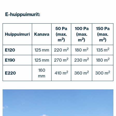
E-huippuimurit:
50 Pa
100 Pa
150 Pa
Huippuimuri
Kanava
(max.
(max.
(max.
2
2
2
m
)
m
)
m
)
2
2
2
E120
125 mm
220 m
180 m
135 m
2
2
2
E190
125 mm
270 m
230 m
180 m
160
2
2
2
E220
410 m
360 m
300 m
mm