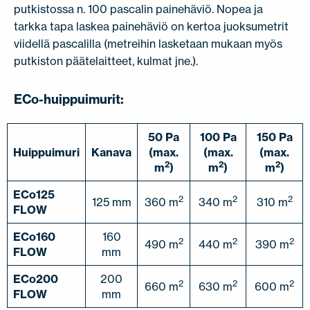
putkistossa n. 100 pascalin painehäviö. Nopea ja
tarkka tapa laskea painehäviö on kertoa juoksumetrit
viidellä pascalilla (metreihin lasketaan mukaan myös
putkiston päätelaitteet, kulmat jne.).
ECo-huippuimurit:
50 Pa
100 Pa
150 Pa
Huippuimuri
Kanava
(max.
(max.
(max.
2
2
2
m
)
m
)
m
)
ECo125
2
2
2
125 mm
360 m
340 m
310 m
FLOW
ECo160
160
2
2
2
490 m
440 m
390 m
FLOW
mm
ECo200
200
2
2
2
660 m
630 m
600 m
FLOW
mm