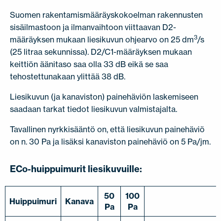
Suomen rakentamismääräyskokoelman rakennusten
sisäilmastoon ja ilmanvaihtoon viittaavan D2-
3
määräyksen mukaan liesikuvun ohjearvo on 25 dm
/s
(25 litraa sekunnissa). D2/C1-määräyksen mukaan
keittiön äänitaso saa olla 33 dB eikä se saa
tehostettunakaan ylittää 38 dB.
Liesikuvun (ja kanaviston) painehäviön laskemiseen
saadaan tarkat tiedot liesikuvun valmistajalta.
Tavallinen nyrkkisääntö on, että liesikuvun painehäviö
on n. 30 Pa ja lisäksi kanaviston painehäviö on 5 Pa/jm.
ECo-huippuimurit liesikuvuille:
50
100
Huippuimuri
Kanava
Pa
Pa