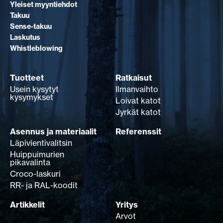
Yleiset myyntiehdot
Takuu
Sense-takuu
Laskutus
Whistleblowing
Tuotteet
Ratkaisut
Usein kysytyt
Ilmanvaihto
kysymykset
Loivat katot
Jyrkät katot
Asennus ja materiaalit
Referenssit
Läpivientivalitsin
Huippuimurien
pikavalinta
Croco-laskuri
RR- ja RAL-koodit
Artikkelit
Yritys
Arvot