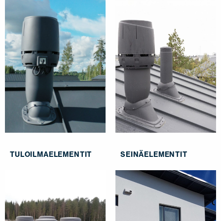
JÄLLEENMYYJÄT
OTA YHTEYTTÄ
EN
FI
USA
PL
SV
SV-FI
LT
LV
ET
UK
RU
TULOILMAELEMENTIT
SEINÄELEMENTIT