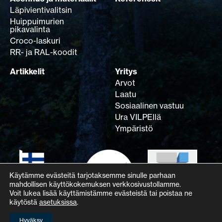
Läpivientivalitsin
Huippuimurien
pikavalinta
Croco-laskuri
RR- ja RAL-koodit
Artikkelit
Yritys
Arvot
Laatu
Sosiaalinen vastuu
Ura VILPEllä
Ympäristö
Käytämme evästeitä tarjotaksemme sinulle parhaan
mahdollisen käyttökokemuksen verkkosivustollamme.
Voit lukea lisää käyttämistämme evästeistä tai poistaa ne
käytöstä
asetuksissa
.
Hyväksy