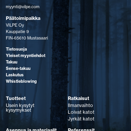
myynti@vilpe.com
Päätoimipaikka
VILPE Oy
Kauppatie 9
FIN-65610 Mustasaari
Tietosuoja
Yleiset myyntiehdot
Takuu
Sense-takuu
Laskutus
Whistleblowing
Tuotteet
Ratkaisut
Usein kysytyt
Ilmanvaihto
kysymykset
Loivat katot
Jyrkät katot
Asennus ja materiaalit
Referenssit