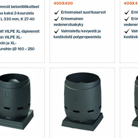
400X400
400X4
immät betonitiilikatteet
Erinomaiset suoritusarvot
Eri
a kaksi 2-kouruista
Erinomainen
Eri
tä L 330 mm, K 27-40
vedenerotuskyky
vedener
Valmistettu kevyestä ja
Val
! VILPE XL-läpiviennit
kestävästä polypropeenista
kestävä
ain VILPE XL-
iin ja XL-
reihin (Ø 160 – 250