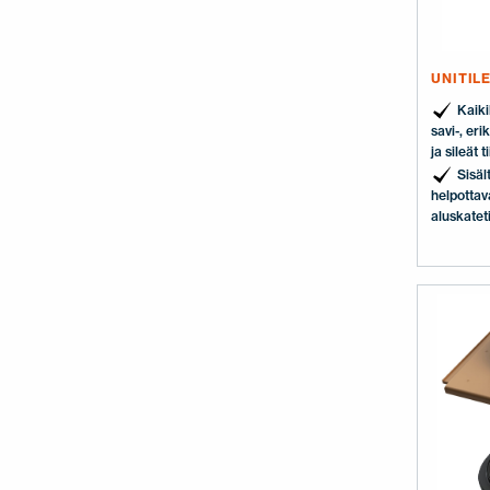
UNITILE
Kaikil
savi-, erik
ja sileät ti
Sisäl
helpottav
aluskatet