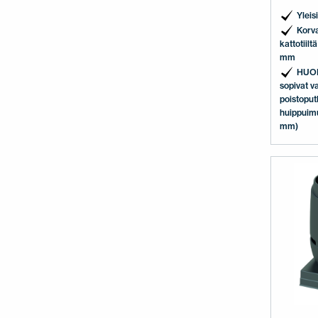
Yleis
Korva
kattotiil
mm
HUOM
sopivat v
poistoputk
huippuimu
mm)