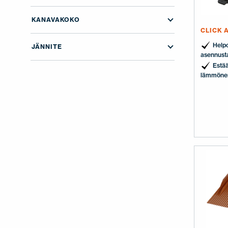
JÄLLEENMYYJÄT
OTA YHTEYTTÄ
KANAVAKOKO
EN
FI
USA
PL
SV
SV-FI
LT
LV
ET
UK
RU
CLICK 
Helpo
JÄNNITE
asennust
Estä
lämmöneri