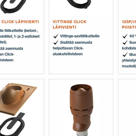
 CLICK LÄPIVIENTI
VITTINGE CLICK
125P/
LÄPIVIENTI
POIST
le tiilikatteille (betoni-,
Vittinge-savitiilikatteille
40 
oistiilet, 1- ja 2-aaltoiset
ilet).
Sisältää asennusta
Suo
helpottavan Click-
kohdiste
tää asennusta
aluskatetiivisteen
an Click-
Muo
iivisteen
yhteisty
muotoil