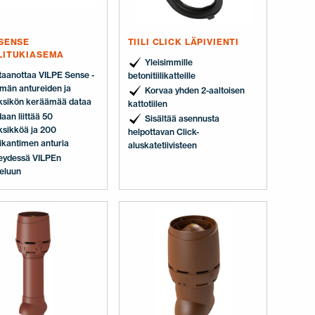
 SENSE
TIILI CLICK LÄPIVIENTI
LITUKIASEMA
Yleisimmille
taanottaa VILPE Sense -
betonitiilikatteille
lmän antureiden ja
Korvaa yhden 2-aaltoisen
ksikön keräämää dataa
kattotiilen
aan liittää 50
Sisältää asennusta
ksikköä ja 200
helpottavan Click-
ikantimen anturia
aluskatetiivisteen
eydessä VILPEn
veluun