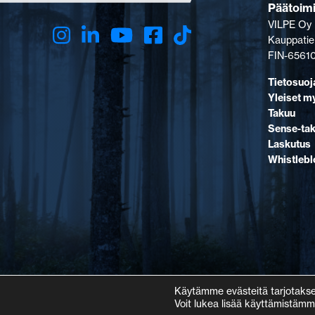
Päätoim
VILPE Oy
Kauppatie
FIN-65610
Tietosuoj
Yleiset m
Takuu
Sense-ta
Laskutus
Whistleb
Käytämme evästeitä tarjotaks
Voit lukea lisää käyttämistämm