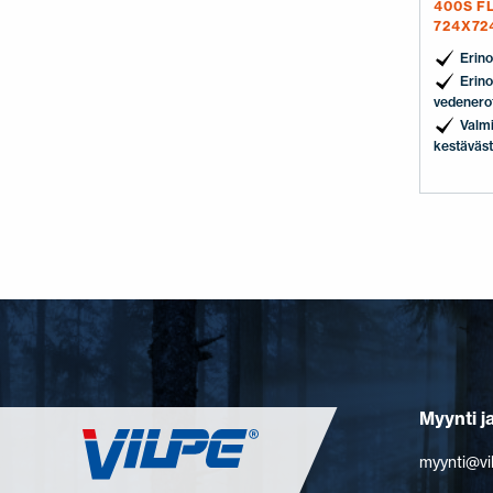
400S F
724X72
Erino
Erin
vedenero
Valmi
kestäväst
Myynti j
myynti@vi