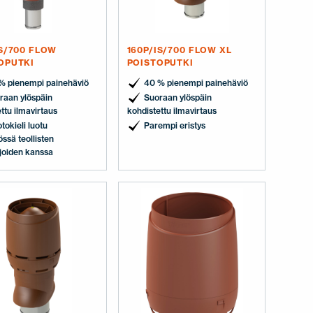
IS/700 FLOW
160P/IS/700 FLOW XL
OPUTKI
POISTOPUTKI
% pienempi painehäviö
40 % pienempi painehäviö
raan ylöspäin
Suoraan ylöspäin
ttu ilmavirtaus
kohdistettu ilmavirtaus
tokieli luotu
Parempi eristys
össä teollisten
ijoiden kanssa