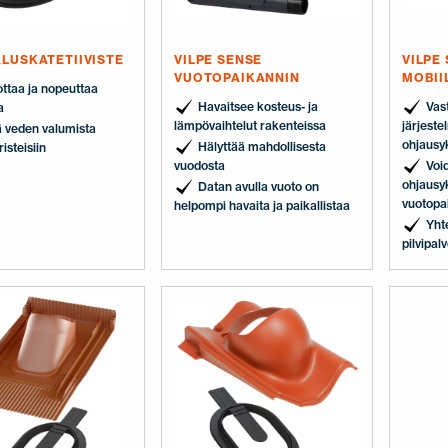
ALUSKATETIIVISTE
VILPE SENSE
VILPE
VUOTOPAIKANNIN
MOBII
ttaa ja nopeuttaa
Havaitsee kosteus- ja
Vas
a
lämpövaihtelut rakenteissa
järjeste
ä veden valumista
ohjausy
Hälyttää mahdollisesta
steisiin
vuodosta
Void
ohjausy
Datan avulla vuoto on
vuotopa
helpompi havaita ja paikallistaa
Yht
pilvipal