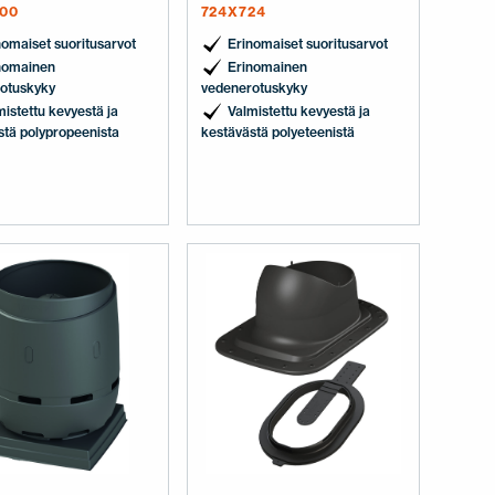
00
724X724
nomaiset suoritusarvot
Erinomaiset suoritusarvot
nomainen
Erinomainen
otuskyky
vedenerotuskyky
mistettu kevyestä ja
Valmistettu kevyestä ja
stä polypropeenista
kestävästä polyeteenistä