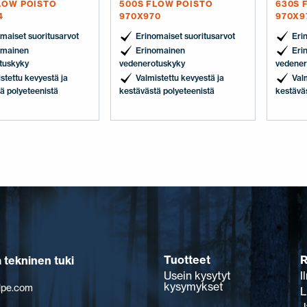
LOW POISTO
500S FLOW POISTO
630S 
4
970X970
970X9
maiset suoritusarvot
Erinomaiset suoritusarvot
Eri
omainen
Erinomainen
Eri
tuskyky
vedenerotuskyky
vedener
stettu kevyestä ja
Valmistettu kevyestä ja
Val
ä polyeteenistä
kestävästä polyeteenistä
kestävä
Tuotteet
R
a tekninen tuki
Usein kysytyt
I
kysymykset
lpe.com
L