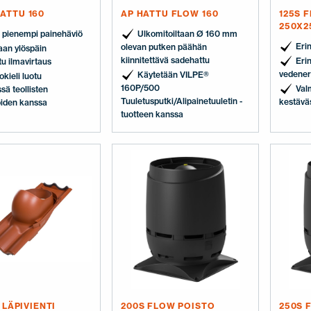
ATTU 160
AP HATTU FLOW 160
125S 
250X2
 pienempi painehäviö
Ulkomitoiltaan Ø 160 mm
Eri
olevan putken päähän
aan ylöspäin
kiinnitettävä sadehattu
Eri
tu ilmavirtaus
vedener
Käytetään VILPE®
kieli luotu
160P/500
Val
sä teollisten
Tuuletusputki/Alipainetuuletin -
kestävä
oiden kanssa
tuotteen kanssa
I LÄPIVIENTI
200S FLOW POISTO
250S 