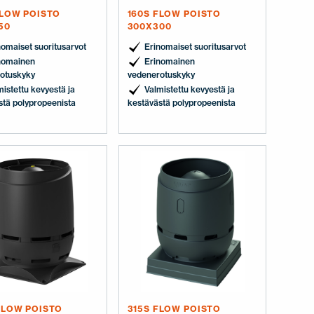
FLOW POISTO
160S FLOW POISTO
50
300X300
nomaiset suoritusarvot
Erinomaiset suoritusarvot
nomainen
Erinomainen
otuskyky
vedenerotuskyky
mistettu kevyestä ja
Valmistettu kevyestä ja
stä polypropeenista
kestävästä polypropeenista
FLOW POISTO
315S FLOW POISTO