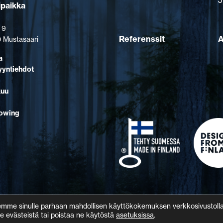
J
ipaikka
 9
Referenssit
A
 Mustasaari
a
yyntiehdot
kuu
lowing
emme sinulle parhaan mahdollisen käyttökokemuksen verkkosivustol
e evästeistä tai poistaa ne käytöstä
asetuksissa
.