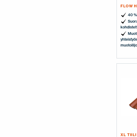
FLOW H
40 %
Suor
kohdistet
Muoto
yhteistyös
muotoilij
XL TIIL