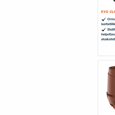
EVO CL
Orma
laattatiili
Sisäl
helpottav
aluskatet