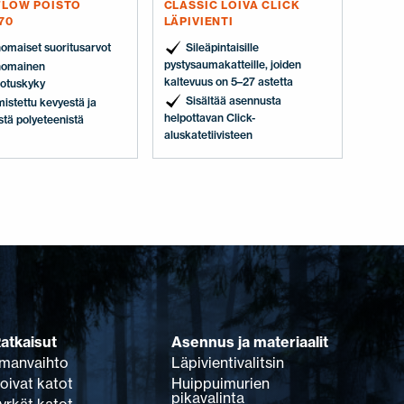
FLOW POISTO
CLASSIC LOIVA CLICK
70
LÄPIVIENTI
nomaiset suoritusarvot
Sileäpintaisille
pystysaumakatteille, joiden
nomainen
kaltevuus on 5–27 astetta
otuskyky
Sisältää asennusta
mistettu kevyestä ja
helpottavan Click-
stä polyeteenistä
aluskatetiivisteen
atkaisut
Asennus ja materiaalit
lmanvaihto
Läpivientivalitsin
oivat katot
Huippuimurien
pikavalinta