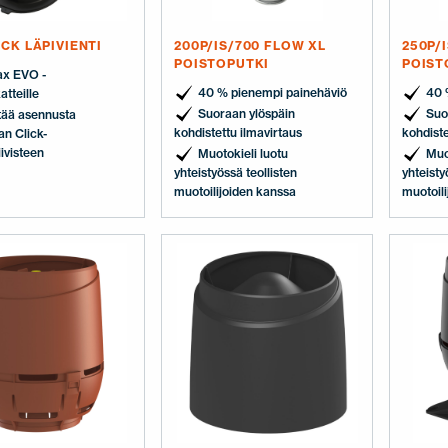
ICK LÄPIVIENTI
200P/IS/700 FLOW XL
250P/
POISTOPUTKI
POIST
x EVO -
40 % pienempi painehäviö
40 
katteille
Suoraan ylöspäin
Suo
tää asennusta
kohdistettu ilmavirtaus
kohdiste
an Click-
iivisteen
Muotokieli luotu
Muo
yhteistyössä teollisten
yhteisty
muotoilijoiden kanssa
muotoil