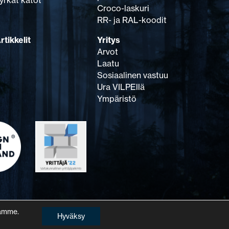
yrkät katot
Croco-laskuri
RR- ja RAL-koodit
rtikkelit
Yritys
Arvot
Laatu
Sosiaalinen vastuu
Ura VILPEllä
Ympäristö
lamme.
Hyväksy