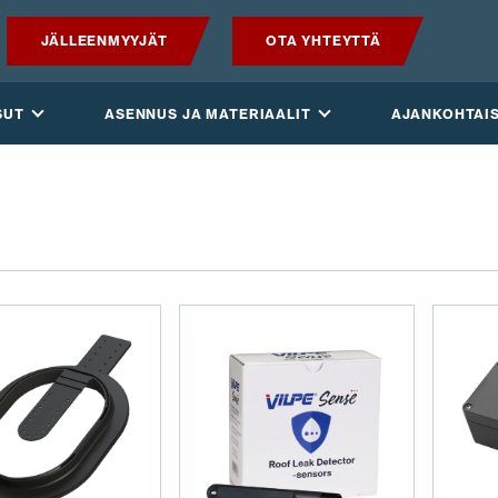
JÄLLEENMYYJÄT
OTA YHTEYTTÄ
TUOTTEET
SUT
ASENNUS JA MATERIAALIT
AJANKOHTAI
VILPE SENSE
RATKAISUT
ASENNUS JA MATERIAALIT
AJANKOHTAISTA
VASTUULLISUUS
YRITYS