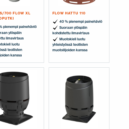
IS/700 FLOW XL
FLOW HATTU 110
OPUTKI
40 % pienempi painehäviö
% pienempi painehäviö
Suoraan ylöspäin
raan ylöspäin
kohdistettu ilmavirtaus
ttu ilmavirtaus
Muotokieli luotu
tokieli luotu
yhteistyössä teollisten
össä teollisten
muotoilijoiden kanssa
ijoiden kanssa