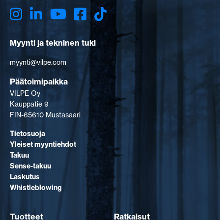
Myynti ja tekninen tuki
myynti@vilpe.com
Päätoimipaikka
VILPE Oy
Kauppatie 9
FIN-65610 Mustasaari
Tietosuoja
Yleiset myyntiehdot
Takuu
Sense-takuu
Laskutus
Whistleblowing
Tuotteet
Ratkaisut