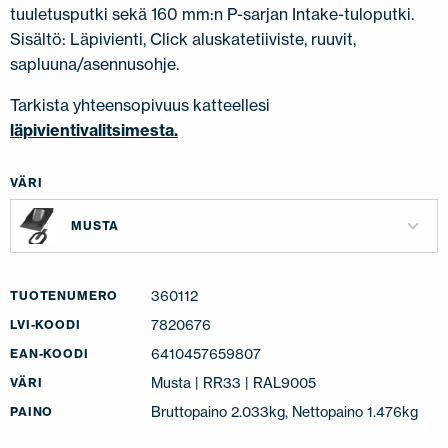
tuuletusputki sekä 160 mm:n P-sarjan Intake-tuloputki.
Sisältö: Läpivienti, Click aluskatetiiviste, ruuvit,
sapluuna/asennusohje.
Tarkista yhteensopivuus katteellesi
läpivientivalitsimesta.
VÄRI
MUSTA
360112
TUOTENUMERO
7820676
LVI-KOODI
6410457659807
EAN-KOODI
Musta | RR33 | RAL9005
VÄRI
Bruttopaino 2.033kg, Nettopaino 1.476kg
PAINO