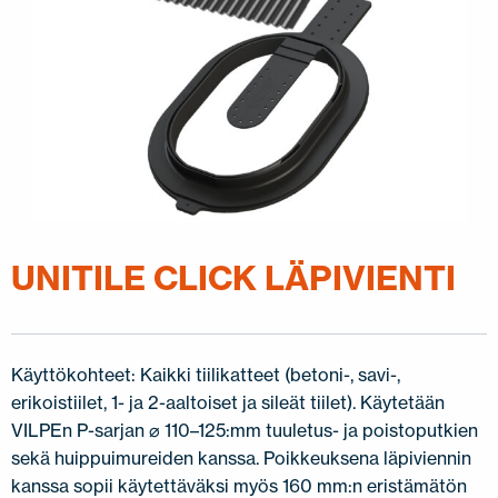
JÄLLEENMYYJÄT
OTA YHTEYTTÄ
EN
FI
USA
PL
SV
SV-FI
LT
LV
ET
UK
RU
UNITILE CLICK LÄPIVIENTI
Käyttökohteet: Kaikki tiilikatteet (betoni-, savi-,
erikoistiilet, 1- ja 2-aaltoiset ja sileät tiilet). Käytetään
VILPEn P-sarjan ⌀ 110–125:mm tuuletus- ja poistoputkien
sekä huippuimureiden kanssa. Poikkeuksena läpiviennin
kanssa sopii käytettäväksi myös 160 mm:n eristämätön