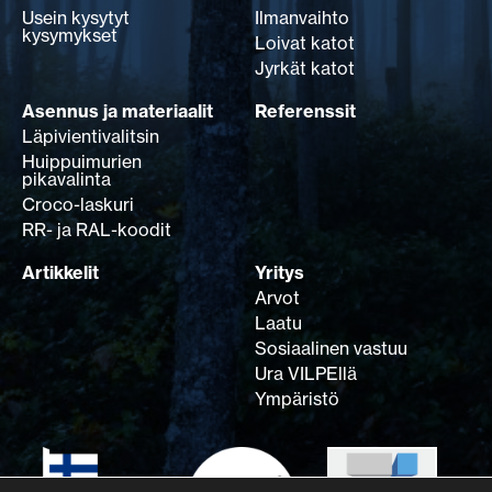
Usein kysytyt
Ilmanvaihto
kysymykset
Loivat katot
Jyrkät katot
Asennus ja materiaalit
Referenssit
Läpivientivalitsin
Huippuimurien
pikavalinta
Croco-laskuri
RR- ja RAL-koodit
Artikkelit
Yritys
Arvot
Laatu
Sosiaalinen vastuu
Ura VILPEllä
Ympäristö