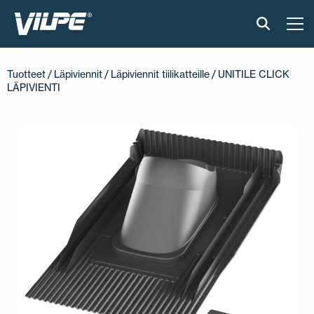
TUOTTEET
Tuotteet
/
Läpiviennit
/
Läpiviennit tiilikatteille
/ UNITILE CLICK
LÄPIVIENTI
VILPE SENSE
RATKAISUT
ASENNUS JA MATERIAALIT
AJANKOHTAISTA
VASTUULLISUUS
YRITYS