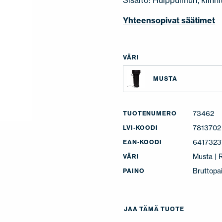
Sisältö: Huippuimuri, kiinni
Yhteensopivat säätimet
VÄRI
MUSTA
73462
TUOTENUMERO
7813702
LVI-KOODI
641732
EAN-KOODI
Musta |
VÄRI
Bruttopa
PAINO
JAA TÄMÄ TUOTE