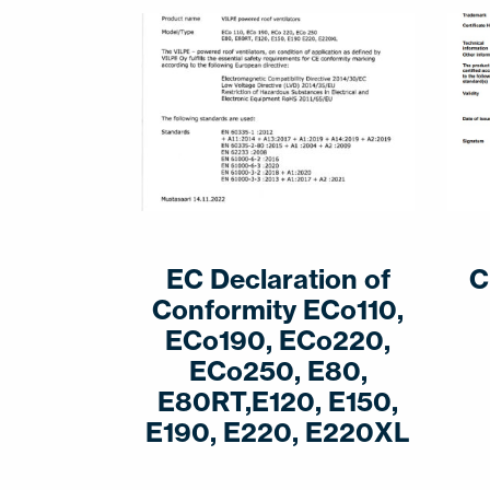
EC Declaration of
C
Conformity ECo110,
ECo190, ECo220,
ECo250, E80,
E80RT,E120, E150,
E190, E220, E220XL