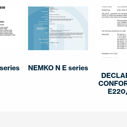
series
NEMKO N E series
DECLA
CONFOR
E220