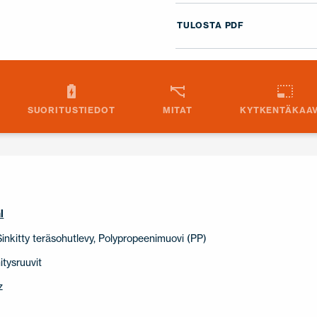
TULOSTA PDF
SUORITUSTIEDOT
MITAT
KYTKENTÄKAAV
l
 Sinkitty teräsohutlevy, Polypropeenimuovi (PP)
nitysruuvit
z