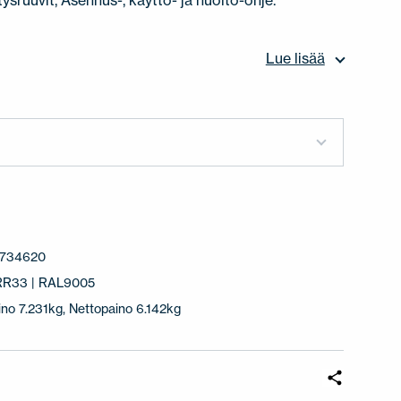
tysruuvit, Asennus-, käyttö- ja huolto-ohje.
Lue lisää
3734620
 RR33 | RAL9005
ino 7.231kg, Nettopaino 6.142kg