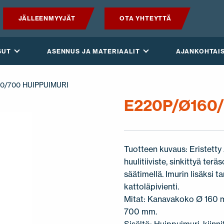
JÄLLEENMYYJÄT
OTA YHTEYTTÄ
TUOTTEET
SUT
ASENNUS JA MATERIAALIT
AJANKOHTAI
VILPE SENSE
60/700 HUIPPUIMURI
RATKAISUT
E220P/Ø160/
ASENNUS JA MATERIAALIT
Tuotteen kuvaus: Eristetty
AJANKOHTAISTA
huulitiiviste, sinkittyä te
säätimellä. Imurin lisäksi 
VASTUULLISUUS
kattoläpivienti.
Mitat: Kanavakoko Ø 160 m
YRITYS
700 mm.