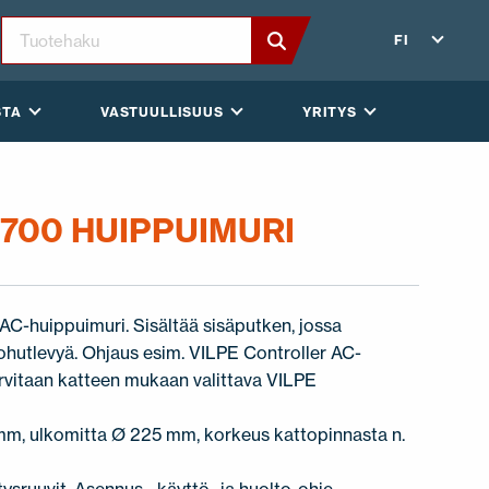
FI
STA
VASTUULLISUUS
YRITYS
700 HUIPPUIMURI
 AC-huippuimuri. Sisältää sisäputken, jossa
räsohutlevyä. Ohjaus esim. VILPE Controller AC-
tarvitaan katteen mukaan valittava VILPE
m, ulkomitta Ø 225 mm, korkeus kattopinnasta n.