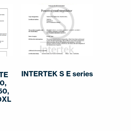
INTERTEK S E series
TE
0,
50,
0XL