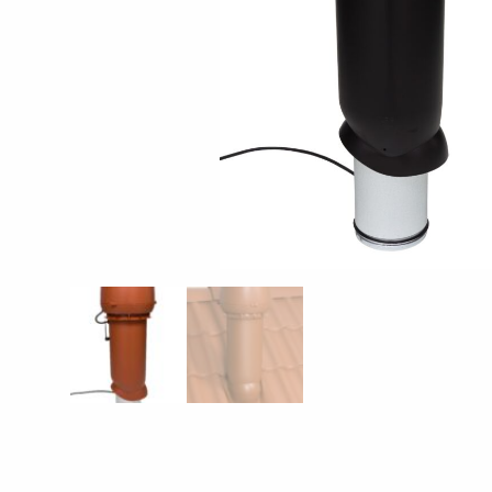
JÄLLEENMYYJÄT
OTA YHTEYTTÄ
EN
FI
USA
PL
SV
SV-FI
LT
LV
ET
UK
RU