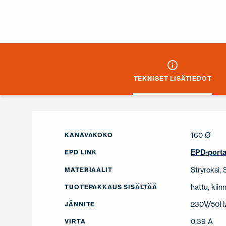
TEKNISET LISÄTIEDOT
160 Ø
KANAVAKOKO
EPD-porta
EPD LINK
Stryroksi,
MATERIAALIT
hattu, kiin
TUOTEPAKKAUS SISÄLTÄÄ
230V/50H
JÄNNITE
0,39 A
VIRTA