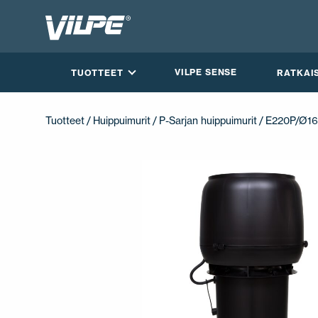
VILPE SENSE
TUOTTEET
RATKAI
Tuotteet
/
Huippuimurit
/
P-Sarjan huippuimurit
/ E220P/Ø1