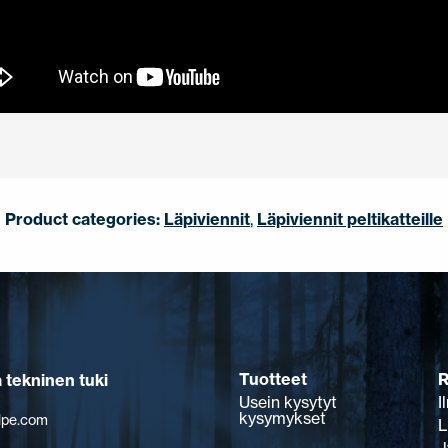
Product categories:
Läpiviennit
,
Läpiviennit peltikatteille
Tuotteet
R
a tekninen tuki
Usein kysytyt
I
kysymykset
lpe.com
L