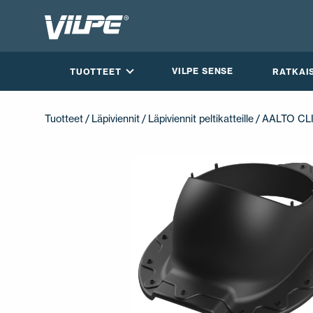
VILPE SENSE
TUOTTEET
RATKAI
Tuotteet
/
Läpiviennit
/
Läpiviennit peltikatteille
/ AALTO CL