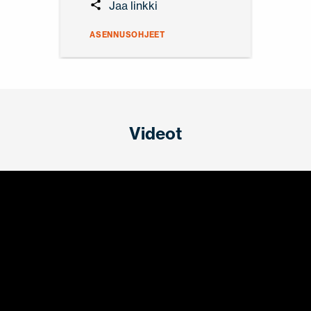
Jaa linkki
ASENNUSOHJEET
Videot