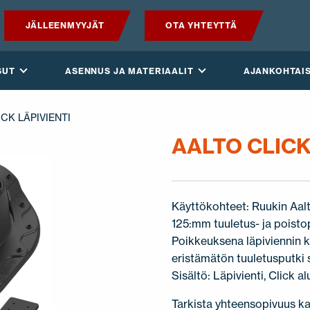
JÄLLEENMYYJÄT
OTA YHTEYTTÄ
TUOTTEET
SUT
ASENNUS JA MATERIAALIT
AJANKOHTAI
VILPE SENSE
ICK LÄPIVIENTI
RATKAISUT
AALTO CLICK
ASENNUS JA MATERIAALIT
Käyttökohteet: Ruukin Aal
AJANKOHTAISTA
125:mm tuuletus- ja poist
Poikkeuksena läpiviennin 
VASTUULLISUUS
eristämätön tuuletusputki 
Sisältö: Läpivienti, Click a
YRITYS
Tarkista yhteensopivuus ka