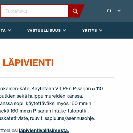
FI
STA
VASTUULLISUUS
YRITYS
 LÄPIVIENTI
tokainen-kate. Käytetään VILPEn P-sarjan ⌀ 110–
oputkien sekä huippuimureiden kanssa.
kanssa sopii käytettäväksi myös 160 mm:n
sekä 160 mm:n P-sarjan Intake-tuloputki.
luskatetiiviste, ruuvit, sapluuna/asennusohje.
tteellesi
läpivientivalitsimesta.