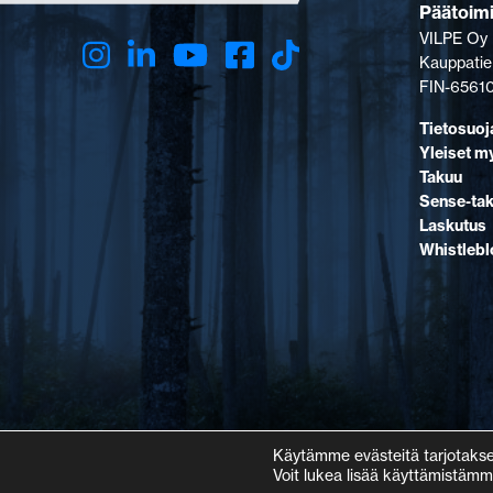
Päätoim
VILPE Oy
Kauppatie
FIN-65610
Tietosuoj
Yleiset m
Takuu
Sense-ta
Laskutus
Whistleb
Käytämme evästeitä tarjotaks
Voit lukea lisää käyttämistämm