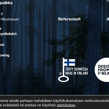
J
ipaikka
 9
Referenssit
A
 Mustasaari
a
yyntiehdot
kuu
lowing
emme sinulle parhaan mahdollisen käyttökokemuksen verkkosivustol
e evästeistä tai poistaa ne käytöstä
asetuksissa
.