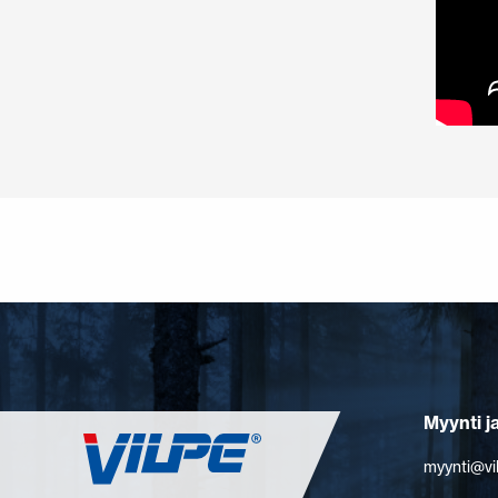
Myynti j
myynti@vi