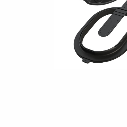
JÄLLEENMYYJÄT
OTA YHTEYTTÄ
EN
FI
USA
PL
SV
SV-FI
LT
LV
ET
UK
RU