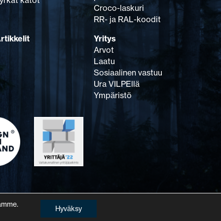
yrkät katot
Croco-laskuri
RR- ja RAL-koodit
rtikkelit
Yritys
Arvot
Laatu
Sosiaalinen vastuu
Ura VILPEllä
Ympäristö
lamme.
Hyväksy