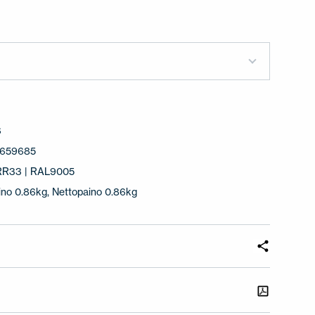
6
7659685
 RR33 | RAL9005
ino 0.86kg, Nettopaino 0.86kg