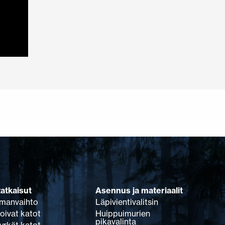
atkaisut
Asennus ja materiaalit
lmanvaihto
Läpivientivalitsin
oivat katot
Huippuimurien
pikavalinta