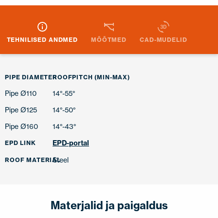
TEHNILISED ANDMED
MÕÕTMED
CAD-MUDELID
PIPE DIAMETER
ROOFPITCH (MIN-MAX)
Pipe Ø110
14°-55°
Pipe Ø125
14°-50°
Pipe Ø160
14°-43°
EPD-portal
EPD LINK
Steel
ROOF MATERIAL
Materjalid ja paigaldus