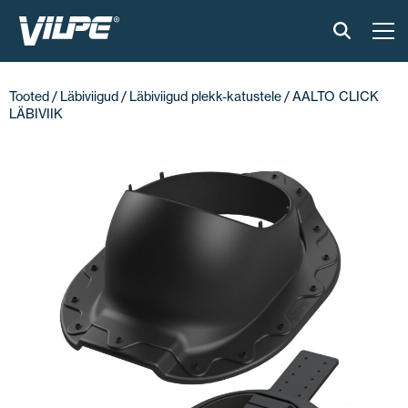
TOOTED
Tooted
/
Läbiviigud
/
Läbiviigud plekk-katustele
/ AALTO CLICK
LÄBIVIIK
VILPE SENSE
PAIGALDUS JA MATERJALID
AKTUAALNE
VÕTA MEIEGA ÜHENDUST
EN
FI
USA
PL
SV
SV-FI
LT
LV
ET
UK
RU