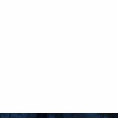
JÄLLEENMYYJÄT
OTA YHTEYTTÄ
EN
FI
USA
PL
SV
SV-FI
LT
LV
ET
UK
RU