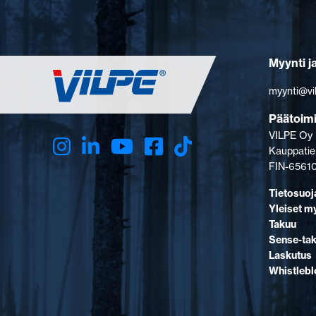
Myynti j
myynti@vi
Päätoim
VILPE Oy
Kauppatie
FIN-65610
Tietosuoj
Yleiset m
Takuu
Sense-ta
Laskutus
Whistleb