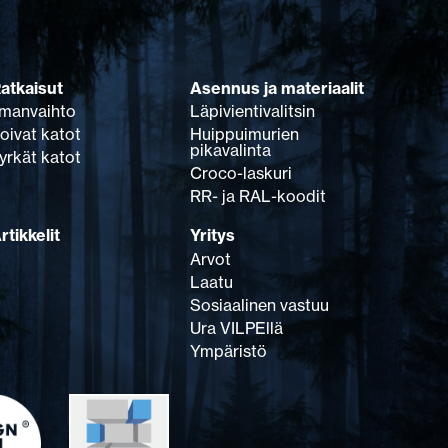
atkaisut
Asennus ja materiaalit
lmanvaihto
Läpivientivalitsin
oivat katot
Huippuimurien
pikavalinta
yrkät katot
Croco-laskuri
RR- ja RAL-koodit
rtikkelit
Yritys
Arvot
Laatu
Sosiaalinen vastuu
Ura VILPEllä
Ympäristö