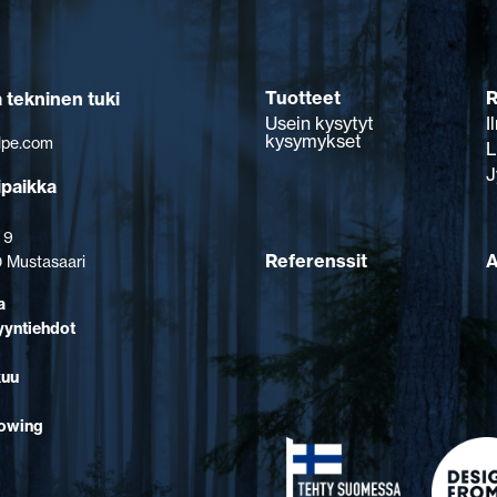
Tuotteet
R
a tekninen tuki
Usein kysytyt
I
kysymykset
lpe.com
L
J
ipaikka
 9
Referenssit
A
 Mustasaari
a
yyntiehdot
kuu
lowing