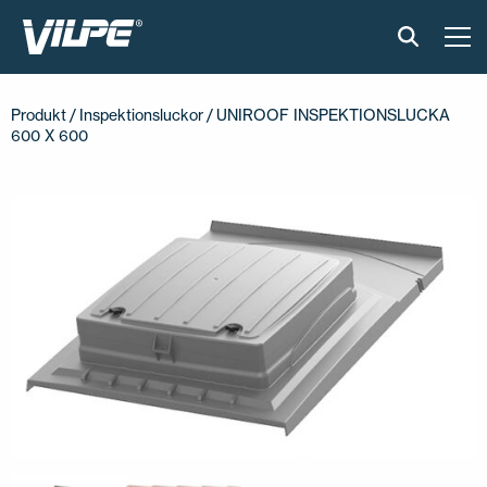
PRODUKTER
Produkt
/
Inspektionsluckor
/ UNIROOF INSPEKTIONSLUCKA
600 X 600
VILPE SENSE
LÖSNINGAR
INSTALLATION OCH MATERIAL
AKTUELLT
OM OSS
ÅTERFÖRSÄLJARE
KONTAKTA OSS
EN
FI
USA
PL
SV
SV-FI
LT
LV
ET
UK
RU