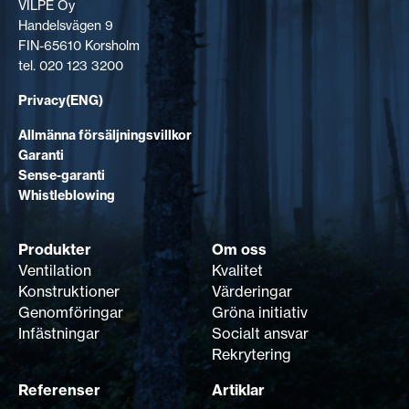
VILPE Oy
Handelsvägen 9
FIN-65610 Korsholm
tel. 020 123 3200
Privacy(ENG)
Allmänna försäljningsvillkor
Garanti
Sense-garanti
Whistleblowing
Produkter
Om oss
Ventilation
Kvalitet
Konstruktioner
Värderingar
Genomföringar
Gröna initiativ
Infästningar
Socialt ansvar
Rekrytering
Referenser
Artiklar