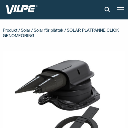
PRODUKTER
Produkt
/
Solar
/
Solar för plåttak
/ SOLAR PLÅTPANNE CLICK
GENOMFÖRING
VILPE SENSE
LÖSNINGAR
INSTALLATION OCH MATERIAL
AKTUELLT
OM OSS
ÅTERFÖRSÄLJARE
KONTAKTA OSS
EN
FI
USA
PL
SV
SV-FI
LT
LV
ET
UK
RU