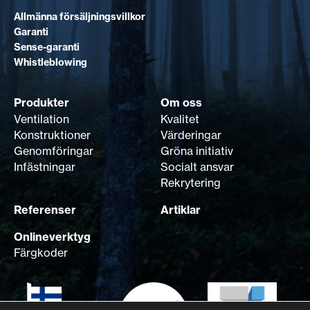
Allmänna försäljningsvillkor
Garanti
Sense-garanti
Whistleblowing
Produkter
Om oss
Ventilation
Kvalitet
Konstruktioner
Värderingar
Genomföringar
Gröna initiativ
Infästningar
Socialt ansvar
Rekrytering
Referenser
Artiklar
Onlineverktyg
Färgkoder