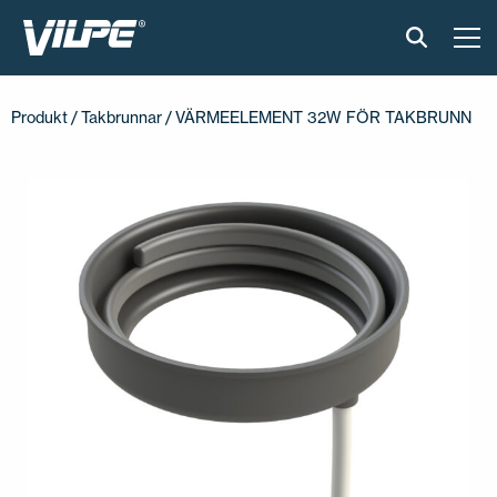
PRODUKTER
Produkt
/
Takbrunnar
/ VÄRMEELEMENT 32W FÖR TAKBRUNN
VILPE SENSE
LÖSNINGAR
INSTALLATION OCH MATERIAL
AKTUELLT
OM OSS
ÅTERFÖRSÄLJARE
KONTAKTA OSS
EN
FI
USA
PL
SV
SV-FI
LT
LV
ET
UK
RU