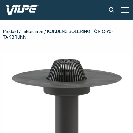
PRODUKTER
Produkt
/
Takbrunnar
/ KONDENSISOLERING FÖR C-75-
TAKBRUNN
VILPE SENSE
LÖSNINGAR
INSTALLATION OCH MATERIAL
AKTUELLT
OM OSS
ÅTERFÖRSÄLJARE
KONTAKTA OSS
EN
FI
USA
PL
SV
SV-FI
LT
LV
ET
UK
RU