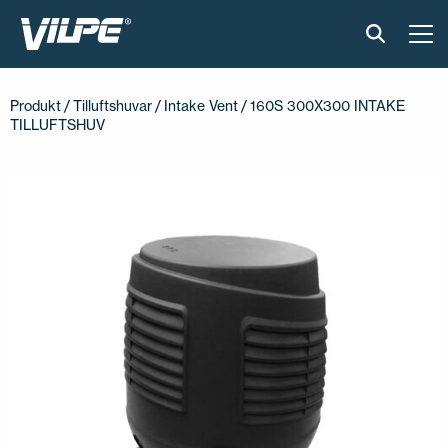
PRODUKTER
Produkt
/
Tilluftshuvar
/
Intake Vent
/ 160S 300X300 INTAKE
TILLUFTSHUV
VILPE SENSE
LÖSNINGAR
INSTALLATION OCH MATERIAL
AKTUELLT
OM OSS
ÅTERFÖRSÄLJARE
KONTAKTA OSS
EN
FI
USA
PL
SV
SV-FI
LT
LV
ET
UK
RU