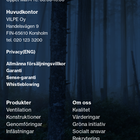
Huvudkontor
VILPE Oy
Handelsvägen 9
FIN-65610 Korsholm
tel. 020 123 3200
Privacy(ENG)
Allmänna försäljningsvillkor
Garanti
Sense-garanti
Whistleblowing
Produkter
Om oss
Ventilation
Kvalitet
Konstruktioner
Värderingar
Genomföringar
Gröna initiativ
Infästningar
Socialt ansvar
Rekrytering