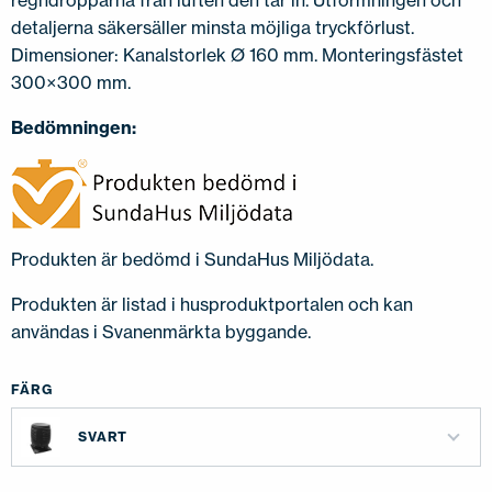
regndropparna från luften den tar in. Utformningen och
detaljerna säkersäller minsta möjliga tryckförlust.
Dimensioner: Kanalstorlek Ø 160 mm. Monteringsfästet
300×300 mm.
Bedömningen:
Produkten är bedömd i SundaHus Miljödata.
Produkten är listad i husproduktportalen och kan
användas i Svanenmärkta byggande.
FÄRG
SVART