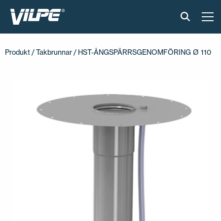
PRODUKTER
Produkt
/
Takbrunnar
/ HST-ÅNGSPÄRRSGENOMFÖRING Ø 110
VILPE SENSE
LÖSNINGAR
INSTALLATION OCH MATERIAL
AKTUELLT
OM OSS
ÅTERFÖRSÄLJARE
KONTAKTA OSS
EN
FI
USA
PL
SV
SV-FI
LT
LV
ET
UK
RU