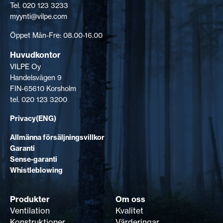
Tel. 020 123 3233
myynti@vilpe.com
Öppet Mån-Fre: 08.00-16.00
Huvudkontor
VILPE Oy
Handelsvägen 9
FIN-65610 Korsholm
tel. 020 123 3200
Privacy(ENG)
Allmänna försäljningsvillkor
Garanti
Sense-garanti
Whistleblowing
Produkter
Om oss
Ventilation
Kvalitet
Konstruktioner
Värderingar