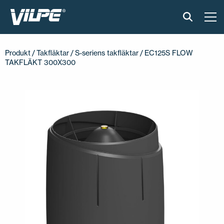
PRODUKTER
Produkt
/
Takfläktar
/
S-seriens takfläktar
/ EC125S FLOW
TAKFLÄKT 300X300
VILPE SENSE
LÖSNINGAR
INSTALLATION OCH MATERIAL
AKTUELLT
OM OSS
ÅTERFÖRSÄLJARE
KONTAKTA OSS
EN
FI
USA
PL
SV
SV-FI
LT
LV
ET
UK
RU