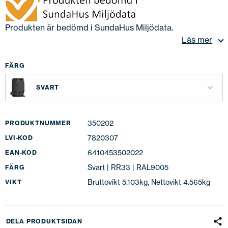
Produkten är bedömd i SundaHus Miljödata.
Läs mer
FÄRG
SVART
350202
PRODUKTNUMMER
7820307
LVI-KOD
6410453502022
EAN-KOD
Svart | RR33 | RAL9005
FÄRG
Bruttovikt 5.103kg, Nettovikt 4.565kg
VIKT
DELA PRODUKTSIDAN