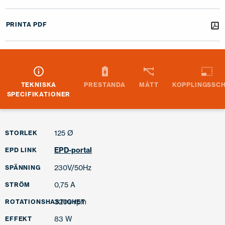
PRINTA PDF
TEKNISKA
PRESTANDA
MÅTT
KOPPLINGSSC
SPECIFIKATIONER
125 Ø
STORLEK
EPD-portal
EPD LINK
230V/50Hz
SPÄNNING
0,75 A
STRÖM
3200 rpm
ROTATIONSHASTIGHET
83 W
EFFEKT