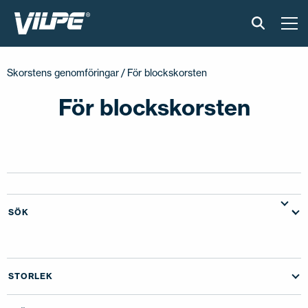
PRODUKTER
Skorstens genomföringar
/ För blockskorsten
VILPE SENSE
För blockskorsten
LÖSNINGAR
INSTALLATION OCH MATERIAL
AKTUELLT
SÖK
OM OSS
STORLEK
ÅTERFÖRSÄLJARE
KONTAKTA OSS
EN
FI
USA
PL
SV
SV-FI
LT
LV
ET
UK
RU