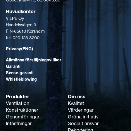
Huvudkontor
VILPE Oy
Handelsvägen 9
FIN-65610 Korsholm
tel. 020 123 3200
Privacy(ENG)
Allmänna försäljningsvillkor
Garanti
Sense-garanti
Whistleblowing
Produkter
Om oss
Ventilation
Kvalitet
Konstruktioner
Värderingar
Genomföringar
Gröna initiativ
Infästningar
Socialt ansvar
Rekrytering