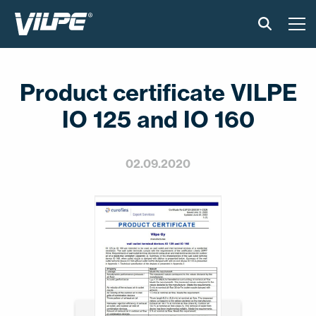
PRODUKTER
Product certificate VILPE
VILPE SENSE
IO 125 and IO 160
LÖSNINGAR
02.09.2020
INSTALLATION OCH MATERIAL
AKTUELLT
OM OSS
ÅTERFÖRSÄLJARE
KONTAKTA OSS
EN
FI
USA
PL
SV
SV-FI
LT
LV
ET
UK
RU