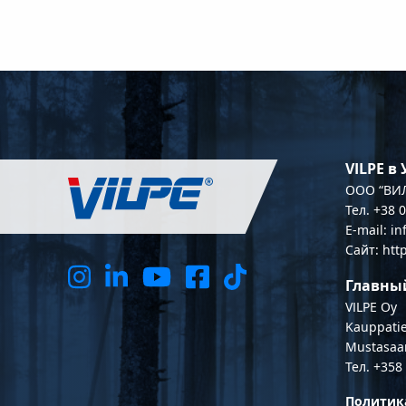
VILPE в
OOO “ВИЛ
Тел. +38 
E-mail: i
Сайт: htt
Главны
VILPE Oy
Kauppatie
Mustasaa
Тел. +358
Политик