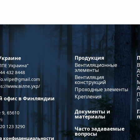
Продукция
 Украине
Вентиляционные
В
ПЕ Украина”
элементы
д
044 432 8448
с
Вентиляция
nfo.vilpe@gmail.com
конструкций
ps://www.вілпе.укр/
Проходные элементы
Крепления
й офис в Финляндии
с
Документы и
Г
 9, 65610
материалы
ri
 20 123 3290
Часто задаваемые
вопросы
а конфиденциальности