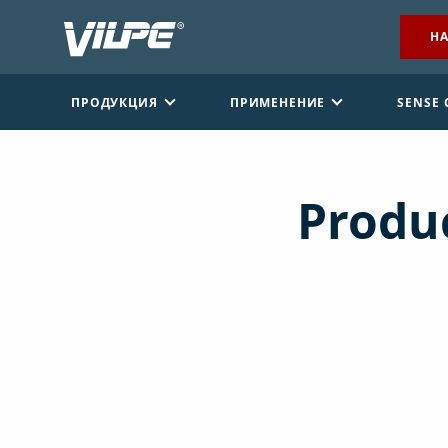
НА
ПРОДУКЦИЯ
ПРИМЕНЕНИЕ
SENSE
Produc
НАЙТИ ДИЛЕРА
СВЯЖИТЕСЬ С НАМИ
EN
FI
USA
PL
SV
SV-FI
LT
LV
ET
UK
RU