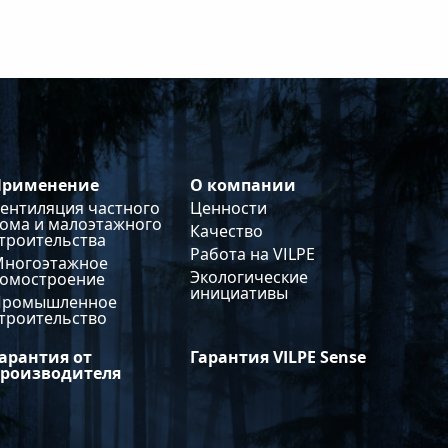
Применение
О компании
ентиляция частного
Ценности
ома и малоэтажного
Качество
троительства
Работа на VILPE
Многоэтажное
Экологические
домостроение
инициативы
Промышленное
троительство
арантия от
Гарантия VILPE Sense
производителя