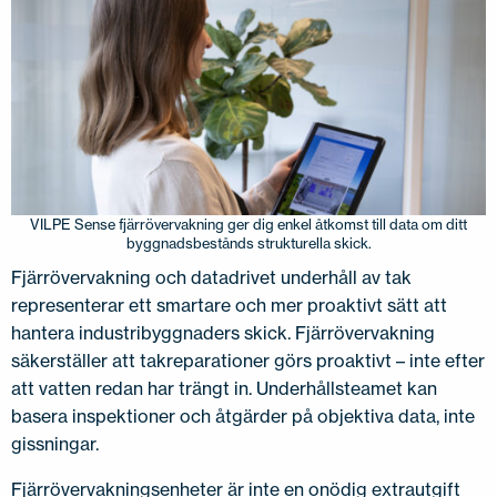
VILPE Sense fjärrövervakning ger dig enkel åtkomst till data om ditt
byggnadsbestånds strukturella skick.
Fjärrövervakning och datadrivet underhåll av tak
representerar ett smartare och mer proaktivt sätt att
hantera industribyggnaders skick. Fjärrövervakning
säkerställer att takreparationer görs proaktivt – inte efter
att vatten redan har trängt in. Underhållsteamet kan
basera inspektioner och åtgärder på objektiva data, inte
gissningar.
Fjärrövervakningsenheter är inte en onödig extrautgift