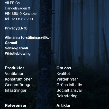
VILPE Oy
Handelsvägen 9
FIN-65610 Korsholm
tel. 020 123 3200
Privacy(ENG)
Allmänna försäljningsvillkor
Garanti
Sense-garanti
Whistleblowing
Produkter
Om oss
Ventilation
Kvalitet
Konstruktioner
Värderingar
Genomföringar
Gröna initiativ
Infästningar
Socialt ansvar
Rekrytering
Referenser
Artiklar