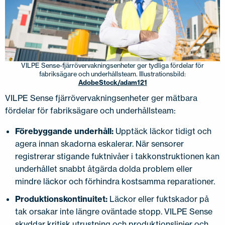
VILPE Sense-fjärrövervakningsenheter ger tydliga fördelar för
fabriksägare och underhållsteam. Illustrationsbild:
AdobeStock/adam121
VILPE Sense fjärrövervakningsenheter ger mätbara
fördelar för fabriksägare och underhållsteam:
Förebyggande underhåll:
Upptäck läckor tidigt och
agera innan skadorna eskalerar. När sensorer
registrerar stigande fuktnivåer i takkonstruktionen kan
underhållet snabbt åtgärda dolda problem eller
mindre läckor och förhindra kostsamma reparationer.
Produktionskontinuitet:
Läckor eller fuktskador på
tak orsakar inte längre oväntade stopp. VILPE Sense
skyddar kritisk utrustning och produktionslinjer och