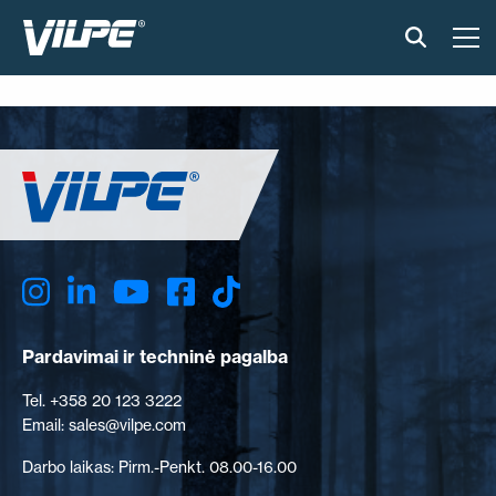
PRODUKTAI
IŠMANUS STOGAS
SPRENDIMAI
ĮGYVENDINTI PROJEKTAI
MONTAVIMAS IR BROŠIŪROS
Pardavimai ir techninė pagalba
STRAIPSNIAI IR NAUJIENOS
Tel. +358 20 123 3222
Email: sales@vilpe.com
APIE ĮMONĘ
Darbo laikas: Pirm.-Penkt. 08.00-16.00