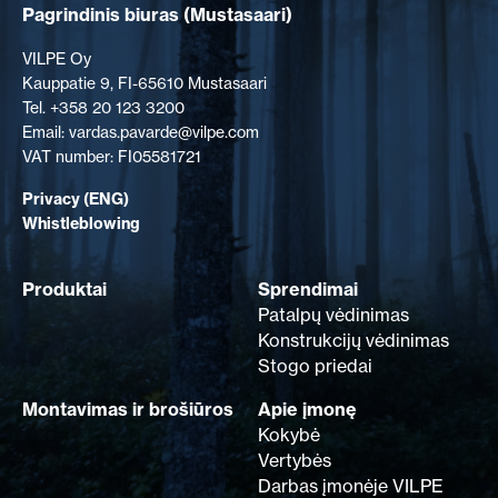
Pagrindinis biuras
(Mustasaari)
SUSISIEKITE SU MUMIS
EN
FI
USA
PL
SV
SV-FI
LT
LV
ET
UK
RU
VILPE Oy
Kauppatie 9, FI-65610 Mustasaari
Tel. +358 20 123 3200
Email: vardas.pavarde@vilpe.com
VAT number: FI05581721
Privacy (ENG)
Whistleblowing
Produktai
Sprendimai
Patalpų vėdinimas
Konstrukcijų vėdinimas
Stogo priedai
Montavimas ir brošiūros
Apie įmonę
Kokybė
Vertybės
Darbas įmonėje VILPE