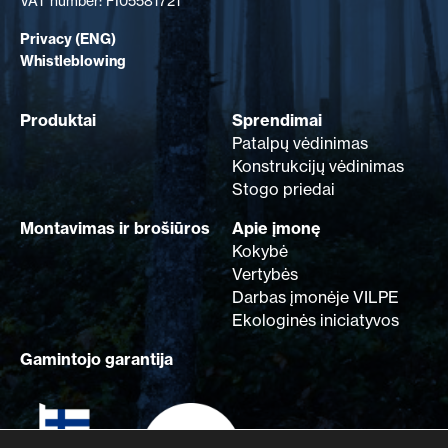
VAT number: FI05581721
Privacy (ENG)
Whistleblowing
Produktai
Sprendimai
Patalpų vėdinimas
Konstrukcijų vėdinimas
Stogo priedai
Montavimas ir brošiūros
Apie įmonę
Kokybė
Vertybės
Darbas įmonėje VILPE
Ekologinės iniciatyvos
Gamintojo garantija