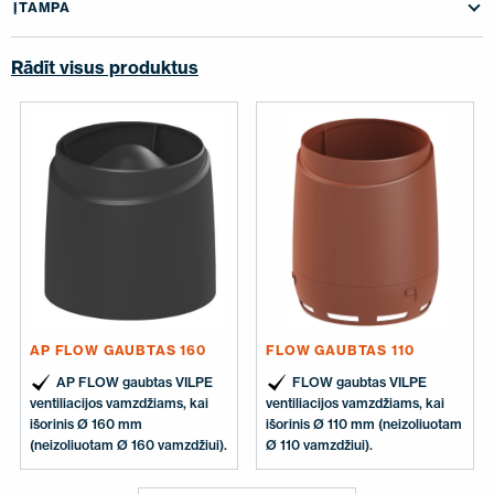
ĮTAMPA
SUSISIEKITE SU MUMIS
EN
FI
USA
PL
SV
SV-FI
LT
LV
ET
UK
RU
Rādīt visus produktus
AP FLOW GAUBTAS 160
FLOW GAUBTAS 110
AP FLOW gaubtas VILPE
FLOW gaubtas VILPE
ventiliacijos vamzdžiams, kai
ventiliacijos vamzdžiams, kai
išorinis Ø 160 mm
išorinis Ø 110 mm (neizoliuotam
(neizoliuotam Ø 160 vamzdžiui).
Ø 110 vamzdžiui).