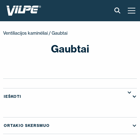
PRODUKTAI
Ventiliacijos kaminėliai
/ Gaubtai
IŠMANUS STOGAS
Gaubtai
SPRENDIMAI
ĮGYVENDINTI PROJEKTAI
MONTAVIMAS IR BROŠIŪROS
IEŠKOTI
STRAIPSNIAI IR NAUJIENOS
ORTAKIO SKERSMUO
APIE ĮMONĘ