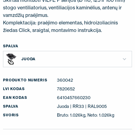
Skirtas montuoti VILPE P serijos (Ø 110, 125 ir 160 mm)
stogo ventiliatorius, ventiliacijos kaminėlius, antenų ir
vamzdžių praėjimus.
Komplektacija: praėjimo elementas, hidroizoliacinis
žiedas Click, sraigtai, montavimo instrukcija.
SPALVA
JUODA
360042
PRODUKTO NUMERIS
7820652
LVI KODAS
6410457660230
EAN KODAS
Juoda | RR33 | RAL9005
SPALVA
Bruto: 1.026kg, Neto: 1.026kg
SVORIS