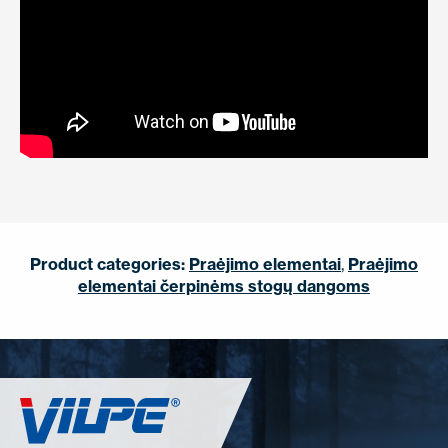
Product categories:
Praėjimo elementai
,
Praėjimo
elementai čerpinėms stogų dangoms