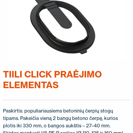
SUSISIEKITE SU MUMIS
EN
FI
USA
PL
SV
SV-FI
LT
LV
ET
UK
RU
TIILI CLICK PRAĖJIMO
ELEMENTAS
Paskirtis: populiariausiems betoninių čerpių stogų
tipams. Pakeičia vieną 2 bangų betono čerpę, kurios
plotis iki 330 mm, o bangos aukštis – 27–40 mm.