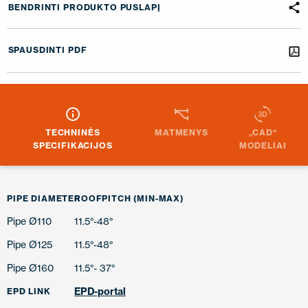
BENDRINTI PRODUKTO PUSLAPĮ
SPAUSDINTI PDF
TECHNINĖS
MATMENYS
„CAD“
SPECIFIKACIJOS
MODELIAI
PIPE DIAMETER
ROOFPITCH (MIN-MAX)
Pipe Ø110
11.5°-48°
Pipe Ø125
11.5°-48°
Pipe Ø160
11.5°- 37°
EPD-portal
EPD LINK