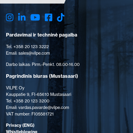
Pardavimai ir techninė pagalba
Tel. +358 20 123 3222
Email: sales@vilpe.com
Darbo laikas: Pirm.-Penkt. 08.00-16.00
Pagrindinis biuras
(Mustasaari)
VILPE Oy
Kauppatie 9, FI-65610 Mustasaari
Tel. +358 20 123 3200
Email: vardas.pavarde@vilpe.com
VAT number: FI05581721
Privacy (ENG)
Whistleblowing