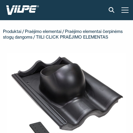
PRODUKTAI
Produktai
/
Praėjimo elementai
/
Praėjimo elementai čerpinėms
stogų dangoms
/ TIILI CLICK PRAĖJIMO ELEMENTAS
IŠMANUS STOGAS
SPRENDIMAI
ĮGYVENDINTI PROJEKTAI
MONTAVIMAS IR BROŠIŪROS
STRAIPSNIAI IR NAUJIENOS
APIE ĮMONĘ