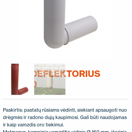
SUSISIEKITE SU MUMIS
EN
FI
USA
PL
SV
SV-FI
LT
LV
ET
UK
RU
ROSS DEFLEKTORIUS
160/170
Paskirtis: pastatų rūsiams vėdinti, siekiant apsaugoti nuo
drėgmės ir radono dujų kaupimosi. Gali būti naudojamas
ir kaip vamzdis oro tiekimui.