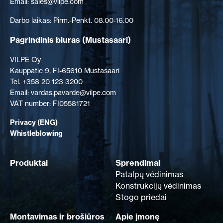
Email: sales@vilpe.com
Darbo laikas: Pirm.-Penkt. 08.00-16.00
Pagrindinis biuras
(Mustasaari)
VILPE Oy
Kauppatie 9, FI-65610 Mustasaari
Tel. +358 20 123 3200
Email: vardas.pavarde@vilpe.com
VAT number: FI05581721
Privacy (ENG)
Whistleblowing
Produktai
Sprendimai
Patalpų vėdinimas
Konstrukcijų vėdinimas
Stogo priedai
Montavimas ir brošiūros
Apie įmonę