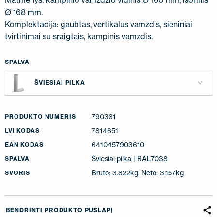
Matmenys: kampinio vamzdžio vidinis Ø 160 mm, išorinis
Ø 168 mm.
Komplektacija: gaubtas, vertikalus vamzdis, sieniniai
tvirtinimai su sraigtais, kampinis vamzdis.
SPALVA
ŠVIESIAI PILKA
790361
PRODUKTO NUMERIS
7814651
LVI KODAS
6410457903610
EAN KODAS
Šviesiai pilka | RAL7038
SPALVA
Bruto: 3.822kg, Neto: 3.157kg
SVORIS
BENDRINTI PRODUKTO PUSLAPĮ