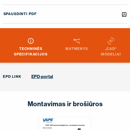
SPAUSDINTI PDF
TECHNINĖS
MATMENYS
„CAD“
SPECIFIKACIJOS
MODELIAI
EPD-portal
EPD LINK
Montavimas ir brošiūros