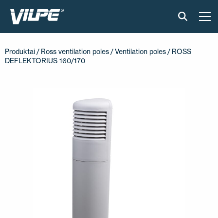
PRODUKTAI
Produktai
/
Ross ventilation poles
/
Ventilation poles
/ ROSS
DEFLEKTORIUS 160/170
IŠMANUS STOGAS
SPRENDIMAI
ĮGYVENDINTI PROJEKTAI
MONTAVIMAS IR BROŠIŪROS
STRAIPSNIAI IR NAUJIENOS
APIE ĮMONĘ