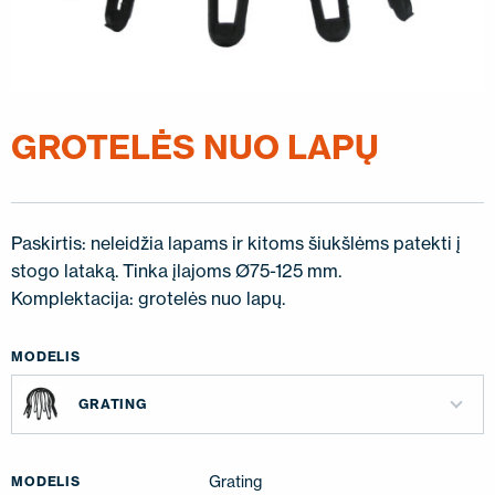
SUSISIEKITE SU MUMIS
EN
FI
USA
PL
SV
SV-FI
LT
LV
ET
UK
RU
GROTELĖS NUO LAPŲ
Paskirtis: neleidžia lapams ir kitoms šiukšlėms patekti į
stogo lataką. Tinka įlajoms Ø75-125 mm.
Komplektacija: grotelės nuo lapų.
MODELIS
GRATING
Grating
MODELIS