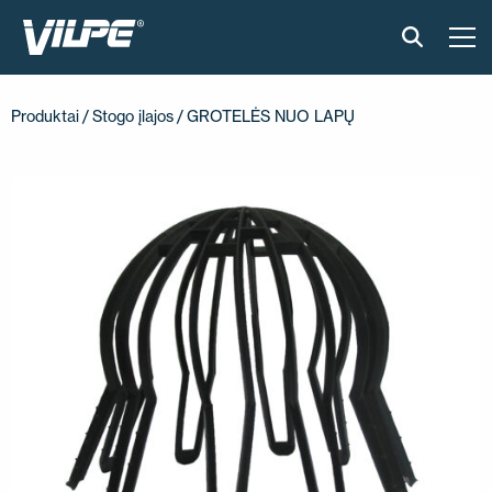
PRODUKTAI
Produktai
/
Stogo įlajos
/ GROTELĖS NUO LAPŲ
IŠMANUS STOGAS
SPRENDIMAI
ĮGYVENDINTI PROJEKTAI
MONTAVIMAS IR BROŠIŪROS
STRAIPSNIAI IR NAUJIENOS
APIE ĮMONĘ