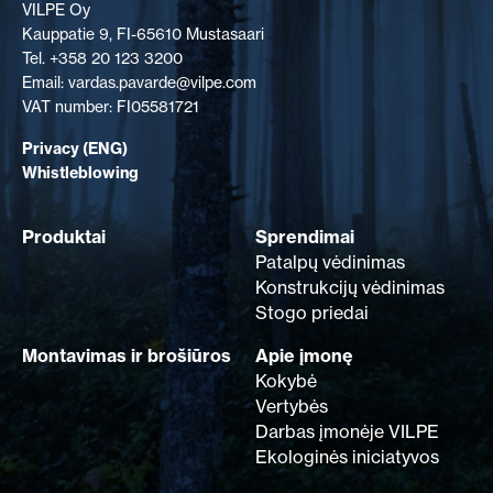
VILPE Oy
Kauppatie 9, FI-65610 Mustasaari
Tel. +358 20 123 3200
Email: vardas.pavarde@vilpe.com
VAT number: FI05581721
Privacy (ENG)
Whistleblowing
Produktai
Sprendimai
Patalpų vėdinimas
Konstrukcijų vėdinimas
Stogo priedai
Montavimas ir brošiūros
Apie įmonę
Kokybė
Vertybės
Darbas įmonėje VILPE
Ekologinės iniciatyvos