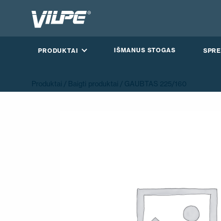
IŠMANUS STOGAS
PRODUKTAI
SPRE
Produktai
/
Baigti produktai
/ GAUBTAS 225/160