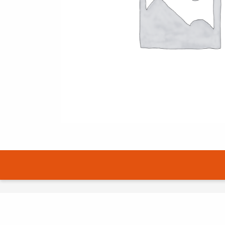
SUSISIEKITE SU MUMIS
EN
FI
USA
PL
SV
SV-FI
LT
LV
ET
UK
RU