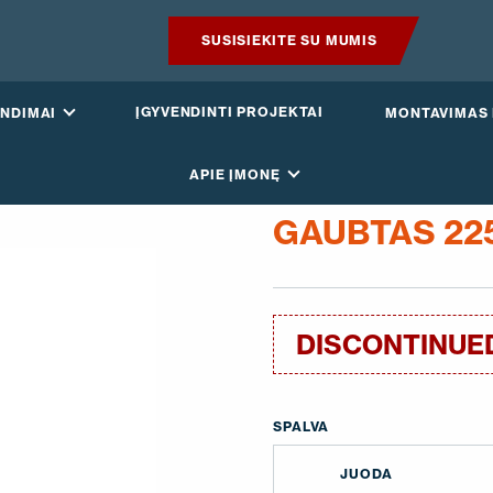
SUSISIEKITE SU MUMIS
PRODUKTAI
ĮGYVENDINTI PROJEKTAI
NDIMAI
MONTAVIMAS 
IŠMANUS STOGAS
APIE ĮMONĘ
SPRENDIMAI
GAUBTAS 22
ĮGYVENDINTI PROJEKTAI
MONTAVIMAS IR BROŠIŪROS
DISCONTINUE
STRAIPSNIAI IR NAUJIENOS
SPALVA
APIE ĮMONĘ
JUODA