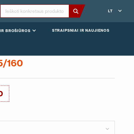
LT
STRAIPSNIAI IR NAUJIENOS
IR BROŠIŪROS
5/160
D