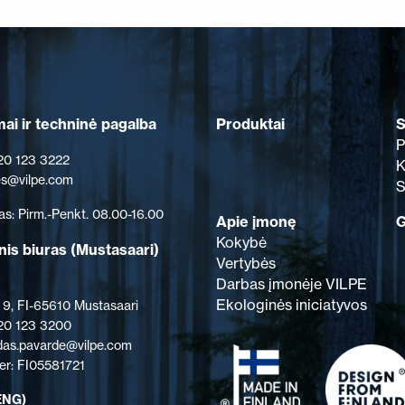
Produktai
S
ai ir techninė pagalba
P
 20 123 3222
K
les@vilpe.com
S
as: Pirm.-Penkt. 08.00-16.00
Apie įmonę
G
Kokybė
nis biuras
(Mustasaari)
Vertybės
Darbas įmonėje VILPE
Ekologinės iniciatyvos
 9, FI-65610 Mustasaari
 20 123 3200
rdas.pavarde@vilpe.com
r: FI05581721
ENG)