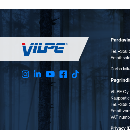
Pardavim
Tel. +358
Email: sa
Darbo laik
Pagrindi
VILPE Oy
Kauppatie
Tel. +358
Email: va
VAT numbe
Privacy (