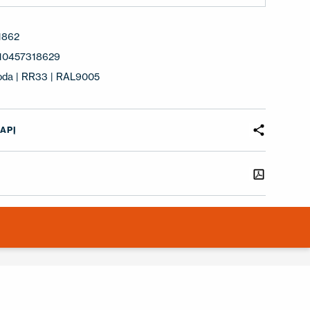
1862
10457318629
oda | RR33 | RAL9005
APĮ