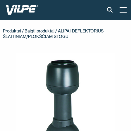
PRODUKTAI
Produktai
/
Baigti produktai
/ ALIPAI DEFLEKTORIUS
ŠLAITINIAM/PLOKŠČIAM STOGUI
IŠMANUS STOGAS
SPRENDIMAI
ĮGYVENDINTI PROJEKTAI
MONTAVIMAS IR BROŠIŪROS
STRAIPSNIAI IR NAUJIENOS
APIE ĮMONĘ