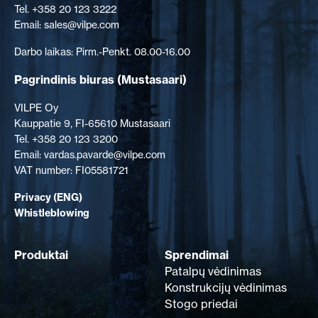
Tel. +358 20 123 3222
Email: sales@vilpe.com
Darbo laikas: Pirm.-Penkt. 08.00-16.00
Pagrindinis biuras
(Mustasaari)
VILPE Oy
Kauppatie 9, FI-65610 Mustasaari
Tel. +358 20 123 3200
Email: vardas.pavarde@vilpe.com
VAT number: FI05581721
Privacy (ENG)
Whistleblowing
Produktai
Sprendimai
Patalpų vėdinimas
Konstrukcijų vėdinimas
Stogo priedai