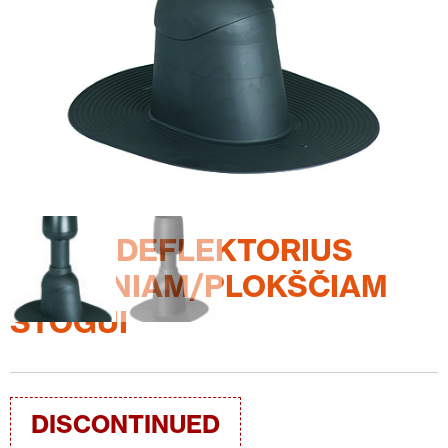
SUSISIEKITE SU MUMIS
EN
FI
USA
PL
SV
SV-FI
LT
LV
ET
UK
RU
ALIPAI DEFLEKTORIUS
ŠLAITINIAM/PLOKŠČIAM
STOGUI
DISCONTINUED