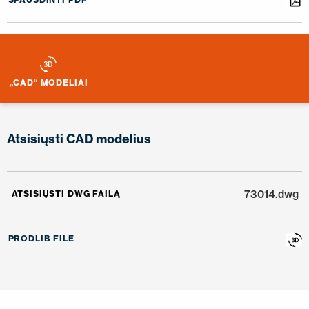
„CAD“ MODELIAI
Atsisiųsti CAD modelius
73014.dwg
ATSISIŲSTI DWG FAILĄ
PRODLIB FILE