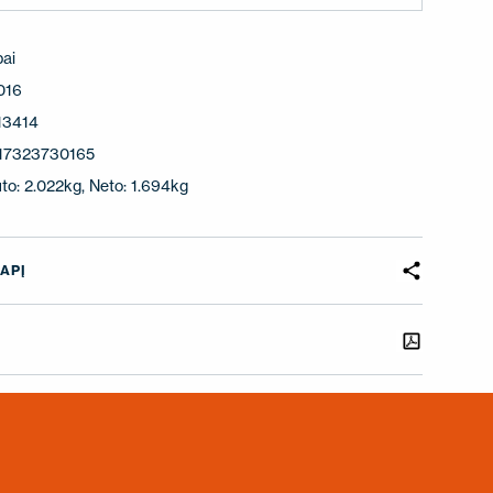
pai
016
13414
17323730165
to: 2.022kg, Neto: 1.694kg
APĮ