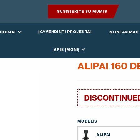
SUSISIEKITE SU MUMIS
PRODUKTAI
ĮGYVENDINTI PROJEKTAI
NDIMAI
MONTAVIMAS 
IŠMANUS STOGAS
APIE ĮMONĘ
SPRENDIMAI
ALIPAI 160 
ĮGYVENDINTI PROJEKTAI
MONTAVIMAS IR BROŠIŪROS
DISCONTINUE
STRAIPSNIAI IR NAUJIENOS
MODELIS
APIE ĮMONĘ
ALIPAI