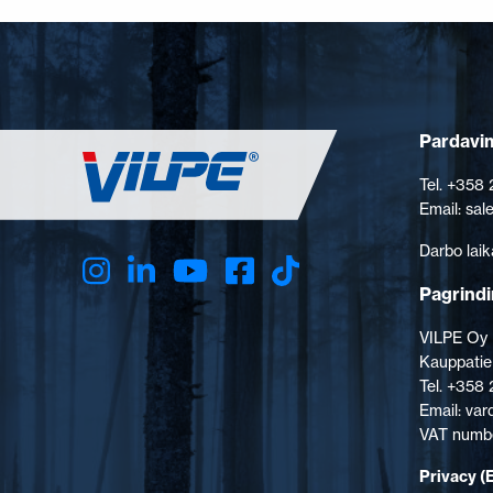
Pardavim
Tel. +358
Email: sa
Darbo laik
Pagrindi
VILPE Oy
Kauppatie
Tel. +358
Email: va
VAT numbe
Privacy (