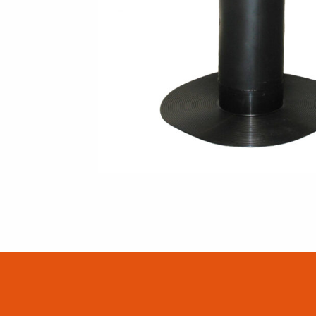
SUSISIEKITE SU MUMIS
EN
FI
USA
PL
SV
SV-FI
LT
LV
ET
UK
RU