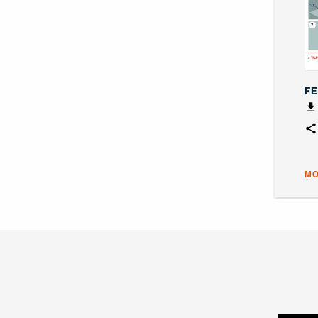
FE
MO