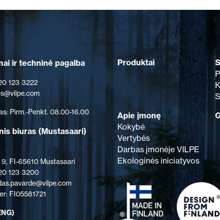
Produktai
S
ai ir techninė pagalba
P
 20 123 3222
K
les@vilpe.com
S
as: Pirm.-Penkt. 08.00-16.00
Apie įmonę
G
Kokybė
nis biuras
(Mustasaari)
Vertybės
Darbas įmonėje VILPE
Ekologinės iniciatyvos
 9, FI-65610 Mustasaari
 20 123 3200
rdas.pavarde@vilpe.com
r: FI05581721
ENG)