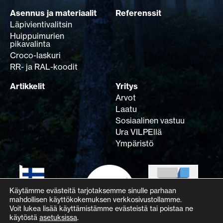
Asennus ja materiaalit
Referenssit
Läpivientivalitsin
Huippuimurien
pikavalinta
Croco-laskuri
RR- ja RAL-koodit
Artikkelit
Yritys
Arvot
Laatu
Sosiaalinen vastuu
Ura VILPEllä
Ympäristö
Käytämme evästeitä tarjotaksemme sinulle parhaan
mahdollisen käyttökokemuksen verkkosivustollamme.
Voit lukea lisää käyttämistämme evästeistä tai poistaa ne
käytöstä
asetuksissa
.