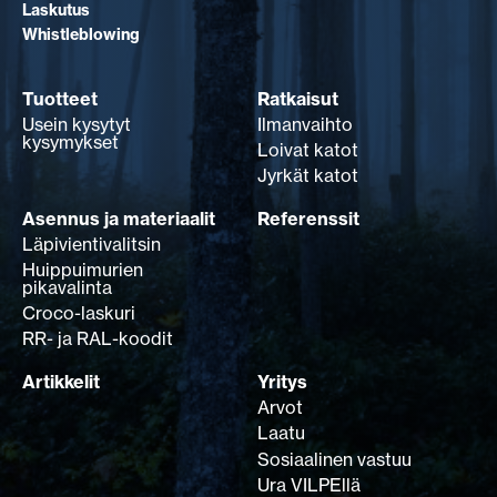
Laskutus
Whistleblowing
Tuotteet
Ratkaisut
Usein kysytyt
Ilmanvaihto
kysymykset
Loivat katot
Jyrkät katot
Asennus ja materiaalit
Referenssit
Läpivientivalitsin
Huippuimurien
pikavalinta
Croco-laskuri
RR- ja RAL-koodit
Artikkelit
Yritys
Arvot
Laatu
Sosiaalinen vastuu
Ura VILPEllä