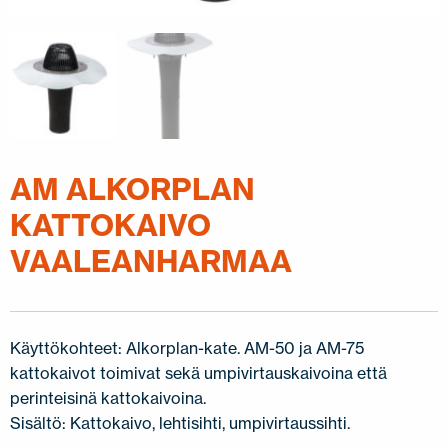
JÄLLEENMYYJÄT
OTA YHTEYTTÄ
EN
FI
USA
PL
SV
SV-FI
LT
LV
ET
UK
RU
AM ALKORPLAN
KATTOKAIVO
VAALEANHARMAA
Käyttökohteet: Alkorplan-kate. AM-50 ja AM-75
kattokaivot toimivat sekä umpivirtauskaivoina että
perinteisinä kattokaivoina.
Sisältö: Kattokaivo, lehtisihti, umpivirtaussihti.