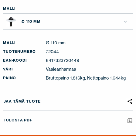
MALLI
Ø 110 MM
Ø 110 mm
MALLI
72044
TUOTENUMERO
6417323720449
EAN-KOODI
Vaaleanharmaa
VÄRI
Bruttopaino 1.816kg, Nettopaino 1.644kg
PAINO
JAA TÄMÄ TUOTE
TULOSTA PDF