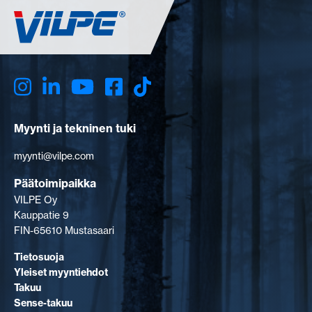
Myynti ja tekninen tuki
myynti@vilpe.com
Päätoimipaikka
VILPE Oy
Kauppatie 9
FIN-65610 Mustasaari
Tietosuoja
Yleiset myyntiehdot
Takuu
Sense-takuu