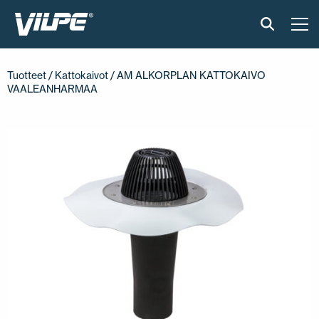
TUOTTEET
Tuotteet
/
Kattokaivot
/ AM ALKORPLAN KATTOKAIVO
VAALEANHARMAA
VILPE SENSE
RATKAISUT
ASENNUS JA MATERIAALIT
AJANKOHTAISTA
VASTUULLISUUS
YRITYS