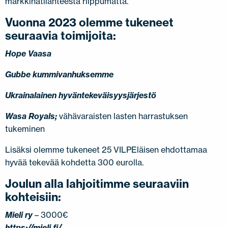
markkinatilanteesta riippumatta.
Vuonna 2023 olemme tukeneet
seuraavia toimijoita:
Hope Vaasa
Gubbe kummivanhuksemme
Ukrainalainen hyväntekeväisyysjärjestö
Wasa Royals;
vähävaraisten lasten harrastuksen
tukeminen
Lisäksi olemme tukeneet 25 VILPEläisen ehdottamaa
hyvää tekevää kohdetta 300 eurolla.
Joulun alla lahjoitimme seuraaviin
kohteisiin:
Mieli ry
– 3000€
https://mieli.fi/