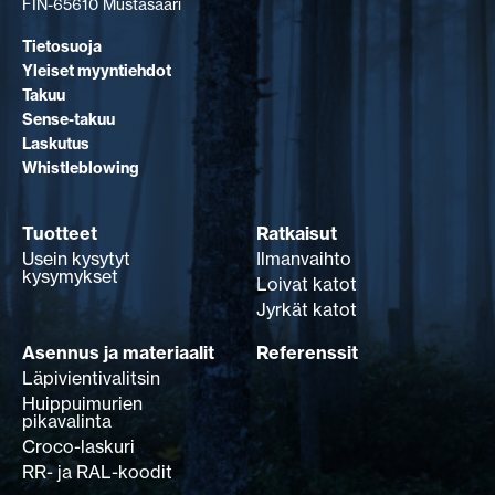
FIN-65610 Mustasaari
Tietosuoja
Yleiset myyntiehdot
Takuu
Sense-takuu
Laskutus
Whistleblowing
Tuotteet
Ratkaisut
Usein kysytyt
Ilmanvaihto
kysymykset
Loivat katot
Jyrkät katot
Asennus ja materiaalit
Referenssit
Läpivientivalitsin
Huippuimurien
pikavalinta
Croco-laskuri
RR- ja RAL-koodit