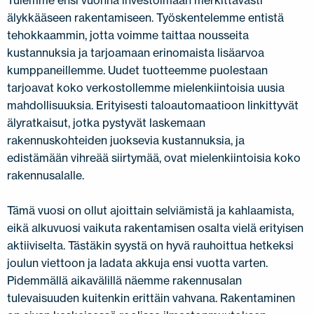
älykkääseen rakentamiseen. Työskentelemme entistä
tehokkaammin, jotta voimme taittaa nousseita
kustannuksia ja tarjoamaan erinomaista lisäarvoa
kumppaneillemme. Uudet tuotteemme puolestaan
tarjoavat koko verkostollemme mielenkiintoisia uusia
mahdollisuuksia. Erityisesti taloautomaatioon linkittyvät
älyratkaisut, jotka pystyvät laskemaan
rakennuskohteiden juoksevia kustannuksia, ja
edistämään vihreää siirtymää, ovat mielenkiintoisia koko
rakennusalalle.
Tämä vuosi on ollut ajoittain selviämistä ja kahlaamista,
eikä alkuvuosi vaikuta rakentamisen osalta vielä erityisen
aktiiviselta. Tästäkin syystä on hyvä rauhoittua hetkeksi
joulun viettoon ja ladata akkuja ensi vuotta varten.
Pidemmällä aikavälillä näemme rakennusalan
tulevaisuuden kuitenkin erittäin vahvana. Rakentaminen