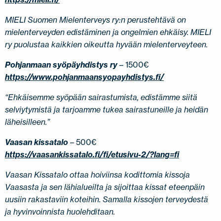
MIELI Suomen Mielenterveys ry:n perustehtävä on
mielenterveyden edistäminen ja ongelmien ehkäisy. MIELI
ry puolustaa kaikkien oikeutta hyvään mielenterveyteen.
Pohjanmaan syöpäyhdistys ry
– 1500€
https://www.pohjanmaansyopayhdistys.fi/
“Ehkäisemme syöpään sairastumista, edistämme siitä
selviytymistä ja tarjoamme tukea sairastuneille ja heidän
läheisilleen.”
Vaasan kissatalo
– 500€
https://vaasankissatalo.fi/fi/etusivu-2/?lang=fi
Vaasan Kissatalo ottaa hoiviinsa kodittomia kissoja
Vaasasta ja sen lähialueilta ja sijoittaa kissat eteenpäin
uusiin rakastaviin koteihin. Samalla kissojen terveydestä
ja hyvinvoinnista huolehditaan.