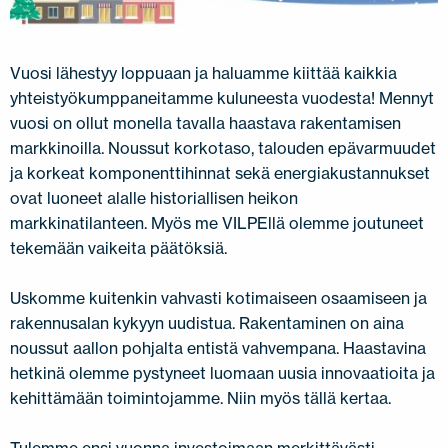
JÄLLEENMYYJÄT
OTA YHTEYTTÄ
EN
FI
USA
PL
SV
SV-FI
LT
LV
ET
UK
RU
Vuosi lähestyy loppuaan ja haluamme kiittää kaikkia
yhteistyökumppaneitamme kuluneesta vuodesta! Mennyt
vuosi on ollut monella tavalla haastava rakentamisen
markkinoilla. Noussut korkotaso, talouden epävarmuudet
ja korkeat komponenttihinnat sekä energiakustannukset
ovat luoneet alalle historiallisen heikon
markkinatilanteen. Myös me VILPEllä olemme joutuneet
tekemään vaikeita päätöksiä.
Uskomme kuitenkin vahvasti kotimaiseen osaamiseen ja
rakennusalan kykyyn uudistua. Rakentaminen on aina
noussut aallon pohjalta entistä vahvempana. Haastavina
hetkinä olemme pystyneet luomaan uusia innovaatioita ja
kehittämään toimintojamme. Niin myös tällä kertaa.
Tulemme ensi vuonna investoimaan merkittävästi