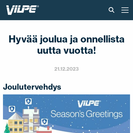
TUOTTEET
Hyvää joulua ja onnellista
VILPE SENSE
uutta vuotta!
RATKAISUT
21.12.2023
ASENNUS JA MATERIAALIT
Joulutervehdys
AJANKOHTAISTA
VASTUULLISUUS
YRITYS