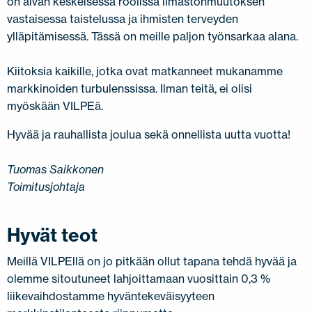
on aivan keskeisessä roolissa ilmastonmuutoksen
vastaisessa taistelussa ja ihmisten terveyden
ylläpitämisessä. Tässä on meille paljon työnsarkaa alana.
Kiitoksia kaikille, jotka ovat matkanneet mukanamme
markkinoiden turbulenssissa. Ilman teitä, ei olisi
myöskään VILPEä.
Hyvää ja rauhallista joulua sekä onnellista uutta vuotta!
Tuomas Saikkonen
Toimitusjohtaja
Hyvät teot
Meillä VILPEllä on jo pitkään ollut tapana tehdä hyvää ja
olemme sitoutuneet lahjoittamaan vuosittain 0,3 %
liikevaihdostamme hyväntekeväisyyteen