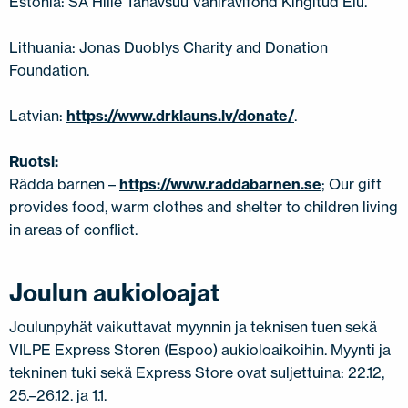
Estonia: SA Hille Tänavsuu Vähiravifond Kingitud Elu.
Lithuania: Jonas Duoblys Charity and Donation
Foundation.
Latvian:
https://www.drklauns.lv/donate/
.
Ruotsi:
Rädda barnen –
https://www.raddabarnen.se
; Our gift
provides food, warm clothes and shelter to children living
in areas of conflict.
Joulun aukioloajat
Joulunpyhät vaikuttavat myynnin ja teknisen tuen sekä
VILPE Express Storen (Espoo) aukioloaikoihin. Myynti ja
tekninen tuki sekä Express Store ovat suljettuina: 22.12,
25.–26.12. ja 1.1.