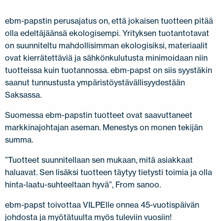
ebm-papstin perusajatus on, että jokaisen tuotteen pitää
olla edeltäjäänsä ekologisempi. Yrityksen tuotantotavat
on suunniteltu mahdollisimman ekologisiksi, materiaalit
ovat kierrätettäviä ja sähkönkulutusta minimoidaan niin
tuotteissa kuin tuotannossa. ebm-papst on siis syystäkin
saanut tunnustusta ympäristöystävällisyydestään
Saksassa.
Suomessa ebm-papstin tuotteet ovat saavuttaneet
markkinajohtajan aseman. Menestys on monen tekijän
summa.
”Tuotteet suunnitellaan sen mukaan, mitä asiakkaat
haluavat. Sen lisäksi tuotteen täytyy tietysti toimia ja olla
hinta-laatu-suhteeltaan hyvä”, From sanoo.
ebm-papst toivottaa VILPElle onnea 45-vuotispäivän
johdosta ja myötätuulta myös tuleviin vuosiin!