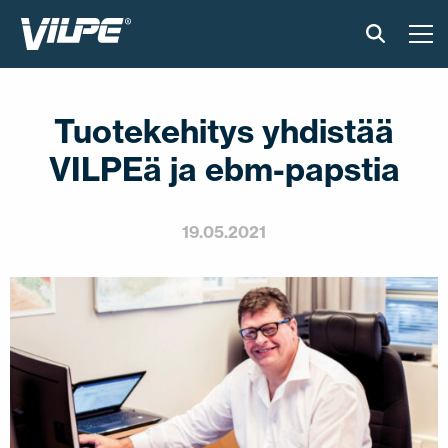
TUOTTEET
Tuotekehitys yhdistää
VILPE SENSE
VILPEä ja ebm-papstia
RATKAISUT
19.05.2021
ASENNUS JA MATERIAALIT
AJANKOHTAISTA
VASTUULLISUUS
YRITYS