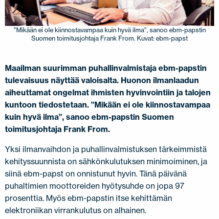
JÄLLEENMYYJÄT
OTA YHTEYTTÄ
EN
FI
USA
PL
SV
SV-FI
LT
LV
ET
UK
RU
”Mikään ei ole kiinnostavampaa kuin hyvä ilma”, sanoo ebm-papstin
Suomen toimitusjohtaja Frank From. Kuvat: ebm-papst
Maailman suurimman puhallinvalmistaja ebm-papstin
tulevaisuus näyttää valoisalta. Huonon ilmanlaadun
aiheuttamat ongelmat ihmisten hyvinvointiin ja talojen
kuntoon tiedostetaan. ”Mikään ei ole kiinnostavampaa
kuin hyvä ilma”, sanoo ebm-papstin Suomen
toimitusjohtaja Frank From.
Yksi ilmanvaihdon ja puhallinvalmistuksen tärkeimmistä
kehityssuunnista on sähkönkulutuksen minimoiminen, ja
siinä ebm-papst on onnistunut hyvin. Tänä päivänä
puhaltimien moottoreiden hyötysuhde on jopa 97
prosenttia. Myös ebm-papstin itse kehittämän
elektroniikan virrankulutus on alhainen.