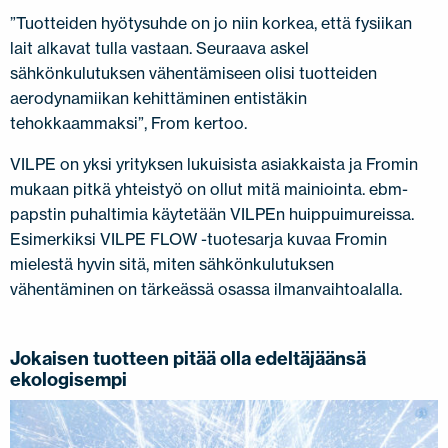
”Tuotteiden hyötysuhde on jo niin korkea, että fysiikan
lait alkavat tulla vastaan. Seuraava askel
sähkönkulutuksen vähentämiseen olisi tuotteiden
aerodynamiikan kehittäminen entistäkin
tehokkaammaksi”, From kertoo.
VILPE on yksi yrityksen lukuisista asiakkaista ja Fromin
mukaan pitkä yhteistyö on ollut mitä mainiointa. ebm-
papstin puhaltimia käytetään VILPEn huippuimureissa.
Esimerkiksi VILPE FLOW -tuotesarja kuvaa Fromin
mielestä hyvin sitä, miten sähkönkulutuksen
vähentäminen on tärkeässä osassa ilmanvaihtoalalla.
Jokaisen tuotteen pitää olla edeltäjäänsä
ekologisempi