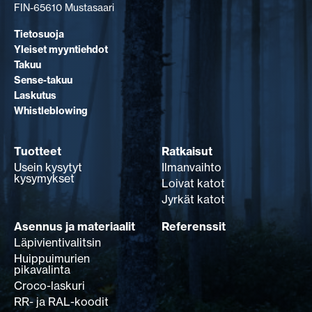
FIN-65610 Mustasaari
Tietosuoja
Yleiset myyntiehdot
Takuu
Sense-takuu
Laskutus
Whistleblowing
Tuotteet
Ratkaisut
Usein kysytyt
Ilmanvaihto
kysymykset
Loivat katot
Jyrkät katot
Asennus ja materiaalit
Referenssit
Läpivientivalitsin
Huippuimurien
pikavalinta
Croco-laskuri
RR- ja RAL-koodit