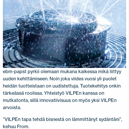
ebm-papst pyrkii olemaan mukana kaikessa mikä liittyy
uuden kehittämiseen. Noin joka viides vuosi yli puolet
heidän tuotteistaan on uudistettuja. Tuotekehitys onkin
tärkeässä roolissa. Yhteistyö VILPEn kanssa on
mutkatonta, sillä innovatiivisuus on myös yksi VILPEn
arvoista.
”VILPEn tapa tehdä bisnestä on lämmittänyt sydäntäni”,
kehuu From.