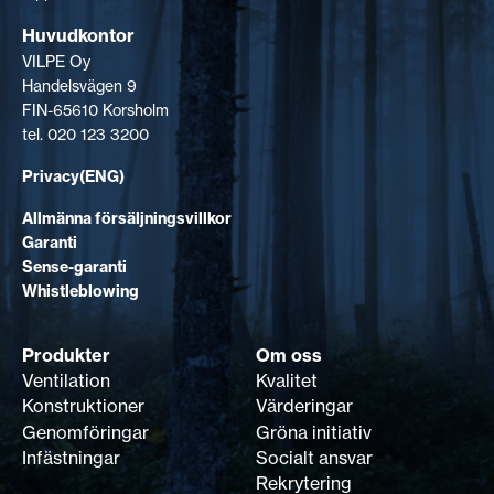
Huvudkontor
VILPE Oy
Handelsvägen 9
FIN-65610 Korsholm
tel. 020 123 3200
Privacy(ENG)
Allmänna försäljningsvillkor
Garanti
Sense-garanti
Whistleblowing
Produkter
Om oss
Ventilation
Kvalitet
Konstruktioner
Värderingar
Genomföringar
Gröna initiativ
Infästningar
Socialt ansvar
Rekrytering