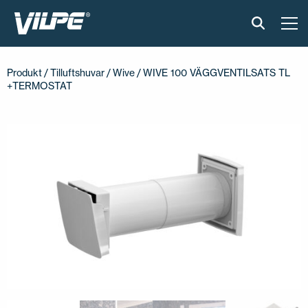
PRODUKTER
Produkt
/
Tilluftshuvar
/
Wive
/ WIVE 100 VÄGGVENTILSATS TL
+TERMOSTAT
VILPE SENSE
LÖSNINGAR
INSTALLATION OCH MATERIAL
AKTUELLT
OM OSS
ÅTERFÖRSÄLJARE
KONTAKTA OSS
EN
FI
USA
PL
SV
SV-FI
LT
LV
ET
UK
RU