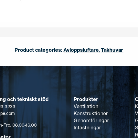
Product categories:
Avloppsluftare
,
Takhuvar
Produkter
ing och tekniskt stöd
Ventilation
K
123 3233
Konstruktioner
V
lpe.com
Genomföringar
G
-Fre: 08.00-16.00
Infästningar
S
R
ontor