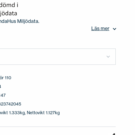
ndaHus Miljödata.
Läs mer
ör 110
4
147
323742045
ovikt 1.333kg, Nettovikt 1.127kg