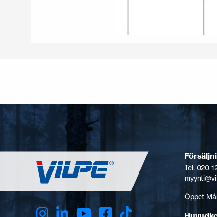
Försäljn
Tel. 020 
myynti@vi
Öppet Mån
Huvudk