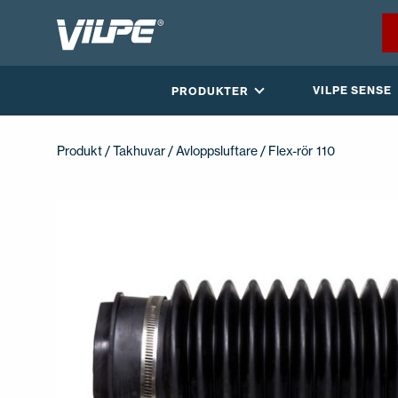
VILPE SENSE
PRODUKTER
Produkt
/
Takhuvar
/
Avloppsluftare
/ Flex-rör 110
ÅTERFÖRSÄLJARE
KONTAKTA OSS
EN
FI
USA
PL
SV
SV-FI
LT
LV
ET
UK
RU