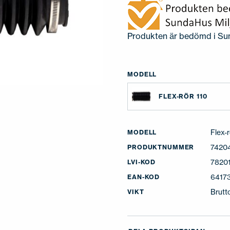
Produkten är bedömd i Su
MODELL
FLEX-RÖR 110
Flex-r
MODELL
7420
PRODUKTNUMMER
7820
LVI-KOD
6417
EAN-KOD
Brutt
VIKT