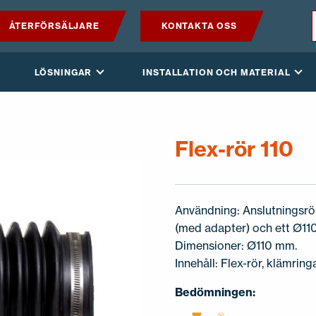
ÅTERFÖRSÄLJARE
KONTAKTA OSS
PRODUKTER
LÖSNINGAR
INSTALLATION OCH MATERIAL
VILPE SENSE
LÖSNINGAR
Flex-rör 110
INSTALLATION OCH MATERIAL
Användning: Anslutningsrör
AKTUELLT
(med adapter) och ett Ø11
Dimensioner: Ø110 mm.
OM OSS
Innehåll: Flex-rör, klämringa
Bedömningen: