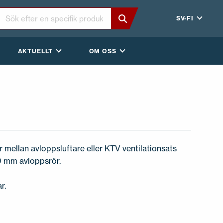
SV-FI
AKTUELLT
OM OSS
 mellan avloppsluftare eller KTV ventilationsats
0 mm avloppsrör.
r.