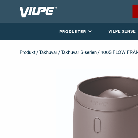
VILPE SENSE
PRODUKTER
Produkt
/
Takhuvar
/
Takhuvar S-serien
/ 400S FLOW FRÅ
ÅTERFÖRSÄLJARE
KONTAKTA OSS
EN
FI
USA
PL
SV
SV-FI
LT
LV
ET
UK
RU