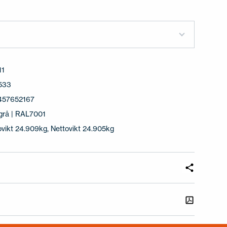
11
533
457652167
rgrå | RAL7001
ovikt 24.909kg, Nettovikt 24.905kg