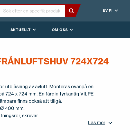
SV-FI
AKTUELLT
OM OSS
FRÅNLUFTSHUV 724X724
ör utblåsning av avluft. Monteras ovanpå en
på 724 x 724 mm. En färdig fyrkantig VILPE-
pare finns också att tillgå.
k Ø 400 mm.
utningsrör, skruvar.
Läs mer