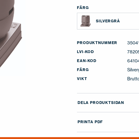
FÄRG
SILVERGRÅ
3504
PRODUKTNUMMER
7820
LVI-KOD
6410
EAN-KOD
Silve
FÄRG
Brutt
VIKT
DELA PRODUKTSIDAN
PRINTA PDF