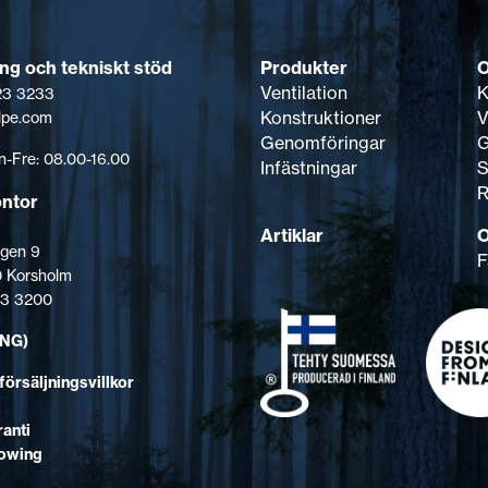
Produkter
ing och tekniskt stöd
Ventilation
K
123 3233
Konstruktioner
V
lpe.com
Genomföringar
G
-Fre: 08.00-16.00
Infästningar
S
R
ontor
Artiklar
O
gen 9
F
 Korsholm
123 3200
ENG)
försäljningsvillkor
anti
lowing