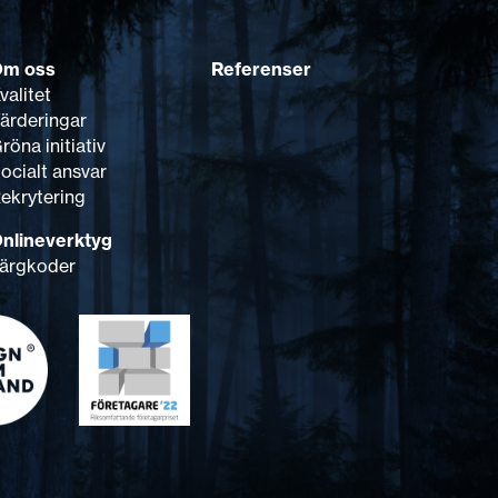
Om oss
Referenser
valitet
ärderingar
röna initiativ
ocialt ansvar
ekrytering
nlineverktyg
ärgkoder