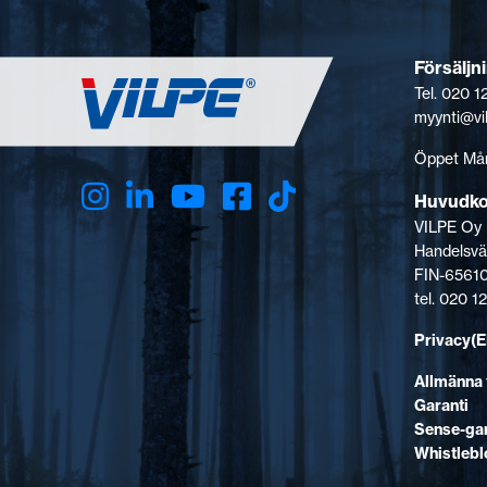
Försäljn
Tel. 020 
myynti@vi
Öppet Mån
Huvudk
VILPE Oy
Handelsvä
FIN-65610
tel. 020 
Privacy(
Allmänna 
Garanti
Sense-gar
Whistleb