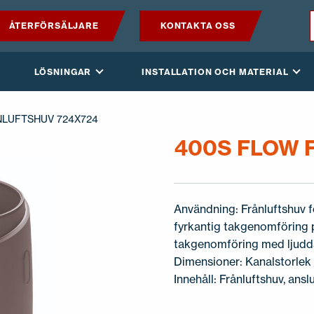
ÅTERFÖRSÄLJARE
KONTAKTA OSS
PRODUKTER
LÖSNINGAR
INSTALLATION OCH MATERIAL
VILPE SENSE
NLUFTSHUV 724X724
LÖSNINGAR
400S FLOW 
INSTALLATION OCH MATERIAL
Användning: Frånluftshuv f
AKTUELLT
fyrkantig takgenomföring 
takgenomföring med ljuddäm
OM OSS
Dimensioner: Kanalstorle
Innehåll: Frånluftshuv, ansl