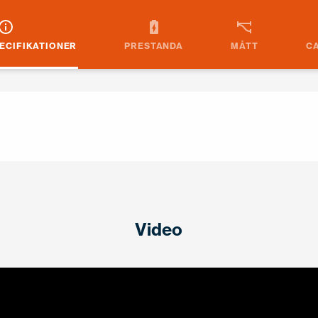
ECIFIKATIONER
PRESTANDA
MÅTT
C
Video