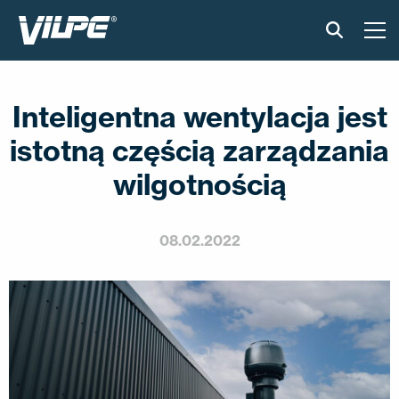
PRODUKTY
Inteligentna wentylacja jest
VILPE SENSE
istotną częścią zarządzania
CICHA KUCHNIA
wilgotnością
ROZWIĄZANIA
08.02.2022
KATALOGI I INSTRUKCJE
AKTUALNOŚCI
O FIRMIE