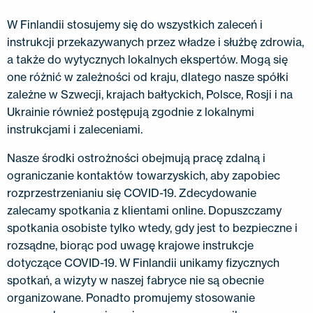
KONTAKT
W Finlandii stosujemy się do wszystkich zaleceń i
EN
FI
USA
PL
SV
SV-FI
LT
LV
ET
UK
RU
instrukcji przekazywanych przez władze i służbę zdrowia,
a także do wytycznych lokalnych ekspertów. Mogą się
one różnić w zależności od kraju, dlatego nasze spółki
zależne w Szwecji, krajach bałtyckich, Polsce, Rosji i na
Ukrainie również postępują zgodnie z lokalnymi
instrukcjami i zaleceniami.
Nasze środki ostrożności obejmują pracę zdalną i
ograniczanie kontaktów towarzyskich, aby zapobiec
rozprzestrzenianiu się COVID-19. Zdecydowanie
zalecamy spotkania z klientami online. Dopuszczamy
spotkania osobiste tylko wtedy, gdy jest to bezpieczne i
rozsądne, biorąc pod uwagę krajowe instrukcje
dotyczące COVID-19. W Finlandii unikamy fizycznych
spotkań, a wizyty w naszej fabryce nie są obecnie
organizowane. Ponadto promujemy stosowanie