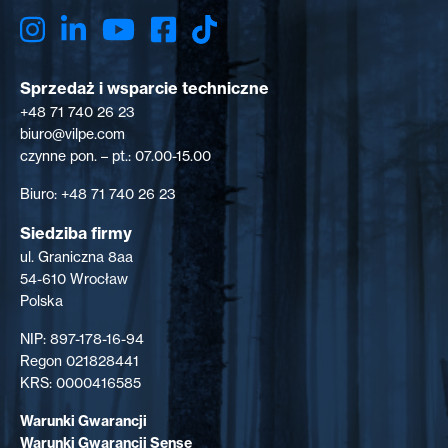
Sprzedaż i wsparcie techniczne
+48 71 740 26 23
biuro@vilpe.com
czynne pon. – pt.: 07.00-15.00
Biuro: +48 71 740 26 23
Siedziba firmy
ul. Graniczna 8aa
54-610 Wrocław
Polska
NIP: 897-178-16-94
Regon 021828441
KRS: 0000416585
Warunki Gwarancji
Warunki Gwarancji Sense