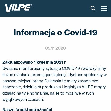
PRODUKTY
Informacje o Covid-19
VILPE SENSE
CICHA KUCHNIA
05.11.2020
ROZWIĄZANIA
Zaktualizowano 1 kwietnia 2021 r
Uważnie monitorujemy sytuację COVID-19 i wdrożyliśmy
KATALOGI I INSTRUKCJE
liczne działania promujące higienę i dystans społeczny w
naszym miejscu pracy. Działania te miały zasadnicze
znaczenie, dzięki nim produkcja i logistyka VILPE ​​mogły
AKTUALNOŚCI
działać na tyle normalnie, na ile to możliwe w tych
wyjątkowych czasach.
O FIRMIE
Nasze środki ostrożności