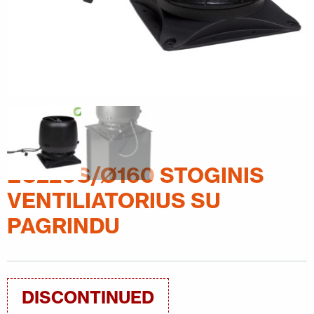
SUSISIEKITE SU MUMIS
EN
FI
USA
PL
SV
SV-FI
LT
LV
ET
UK
RU
EC220S/Ø160 STOGINIS
VENTILIATORIUS SU
PAGRINDU
DISCONTINUED