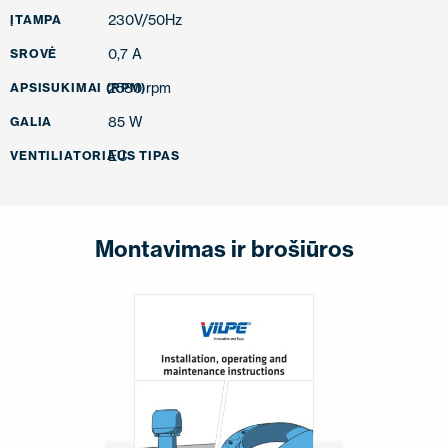
230V/50Hz
ĮTAMPA
0,7 A
SROVĖ
2580 rpm
APSISUKIMAI (RPM)
85 W
GALIA
EC
VENTILIATORIAUS TIPAS
Montavimas ir brošiūros