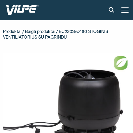
PRODUKTAI
Produktai
/
Baigti produktai
/ EC220S/Ø160 STOGINIS
VENTILIATORIUS SU PAGRINDU
IŠMANUS STOGAS
SPRENDIMAI
ĮGYVENDINTI PROJEKTAI
MONTAVIMAS IR BROŠIŪROS
STRAIPSNIAI IR NAUJIENOS
APIE ĮMONĘ