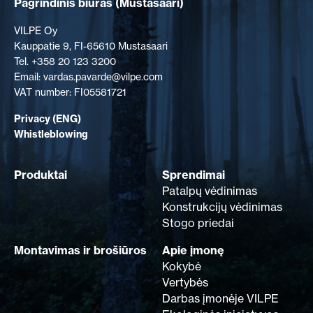
Pagrindinis biuras
(Mustasaari)
VILPE Oy
Kauppatie 9, FI-65610 Mustasaari
Tel. +358 20 123 3200
Email: vardas.pavarde@vilpe.com
VAT number: FI05581721
Privacy (ENG)
Whistleblowing
Produktai
Sprendimai
Patalpų vėdinimas
Konstrukcijų vėdinimas
Stogo priedai
Montavimas ir brošiūros
Apie įmonę
Kokybė
Vertybės
Darbas įmonėje VILPE