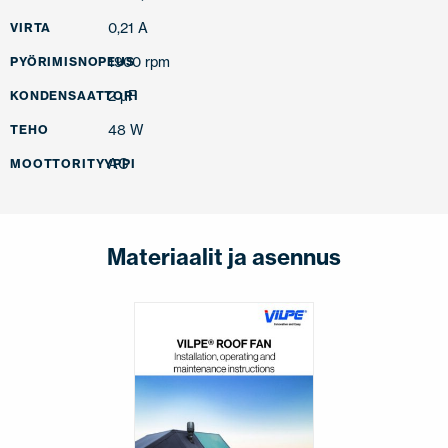
0,21 A
VIRTA
1900 rpm
PYÖRIMISNOPEUS
2 µF
KONDENSAATTORI
48 W
TEHO
AC
MOOTTORITYYPPI
Materiaalit ja asennus