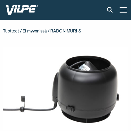
TUOTTEET
Tuotteet
/
Ei myynnissä
/ RADONIMURI S
VILPE SENSE
RATKAISUT
ASENNUS JA MATERIAALIT
AJANKOHTAISTA
VASTUULLISUUS
YRITYS