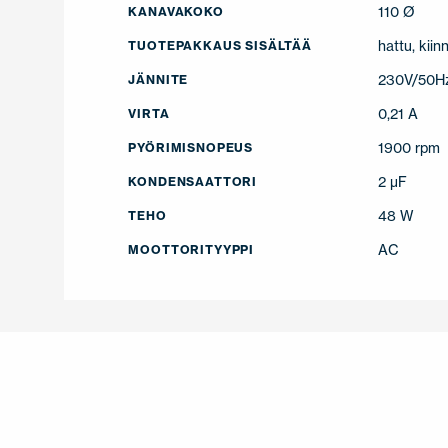
110 Ø
KANAVAKOKO
hattu, kiin
TUOTEPAKKAUS SISÄLTÄÄ
230V/50H
JÄNNITE
0,21 A
VIRTA
1900 rpm
PYÖRIMISNOPEUS
2 µF
KONDENSAATTORI
48 W
TEHO
AC
MOOTTORITYYPPI