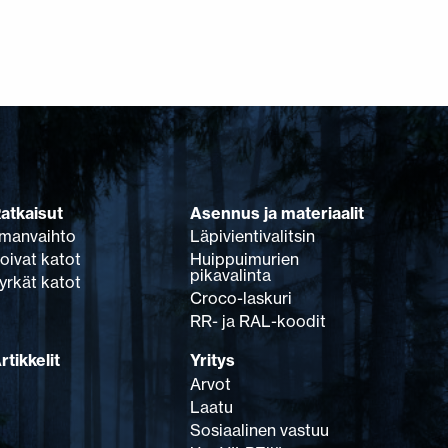
atkaisut
Asennus ja materiaalit
lmanvaihto
Läpivientivalitsin
oivat katot
Huippuimurien
pikavalinta
yrkät katot
Croco-laskuri
RR- ja RAL-koodit
rtikkelit
Yritys
Arvot
Laatu
Sosiaalinen vastuu