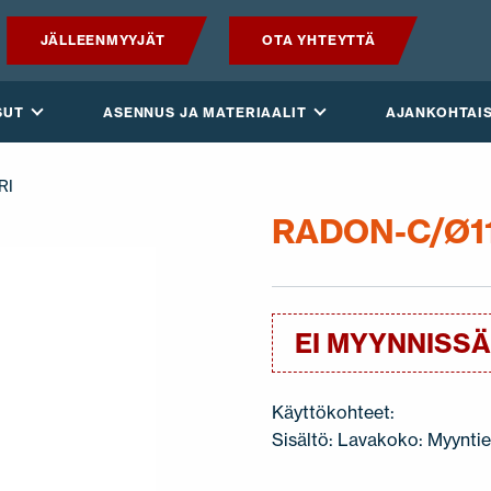
JÄLLEENMYYJÄT
OTA YHTEYTTÄ
TUOTTEET
SUT
ASENNUS JA MATERIAALIT
AJANKOHTAI
VILPE SENSE
RI
RATKAISUT
RADON-C/Ø1
ASENNUS JA MATERIAALIT
AJANKOHTAISTA
EI MYYNNISS
VASTUULLISUUS
Käyttökohteet:
Sisältö: Lavakoko: Myyntie
YRITYS