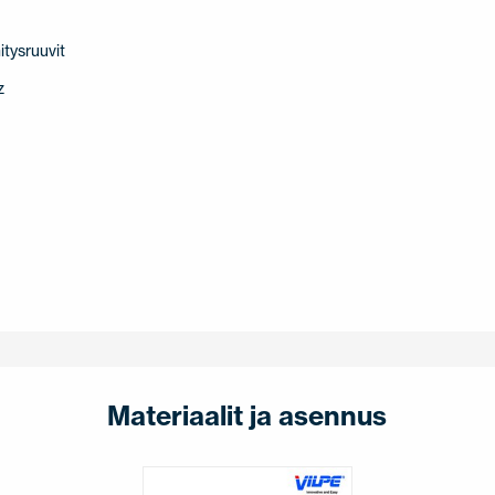
nitysruuvit
z
Materiaalit ja asennus