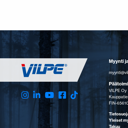
Myynti j
myynti@vi
Päätoim
VILPE Oy
Kauppatie
FIN-65610
Tietosuoj
Yleiset m
Takuu