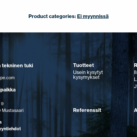
Product categories:
Ei myynnissä
Tuotteet
R
a tekninen tuki
Usein kysytyt
I
kysymykset
lpe.com
L
J
ipaikka
 9
Referenssit
A
 Mustasaari
a
yyntiehdot