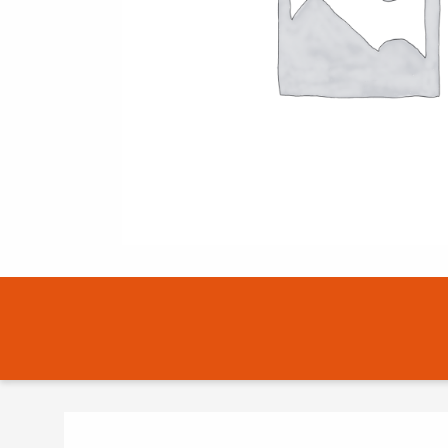
JÄLLEENMYYJÄT
OTA YHTEYTTÄ
EN
FI
USA
PL
SV
SV-FI
LT
LV
ET
UK
RU