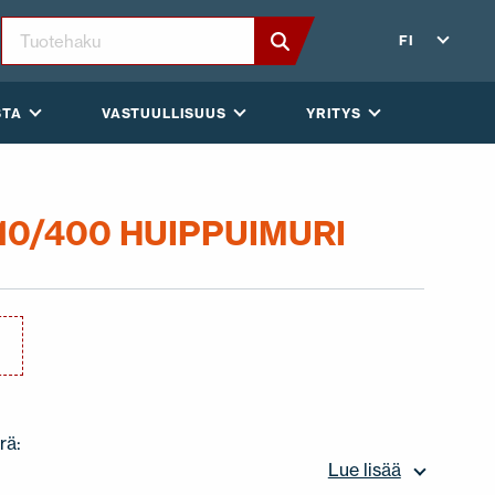
FI
STA
VASTUULLISUUS
YRITYS
10/400 HUIPPUIMURI
Ä
rä:
Lue lisää