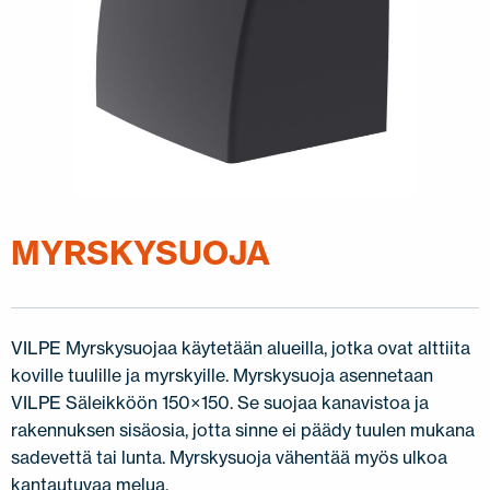
JÄLLEENMYYJÄT
OTA YHTEYTTÄ
EN
FI
USA
PL
SV
SV-FI
LT
LV
ET
UK
RU
MYRSKYSUOJA
VILPE Myrskysuojaa käytetään alueilla, jotka ovat alttiita
koville tuulille ja myrskyille. Myrskysuoja asennetaan
VILPE Säleikköön 150×150. Se suojaa kanavistoa ja
rakennuksen sisäosia, jotta sinne ei päädy tuulen mukana
sadevettä tai lunta. Myrskysuoja vähentää myös ulkoa
kantautuvaa melua.