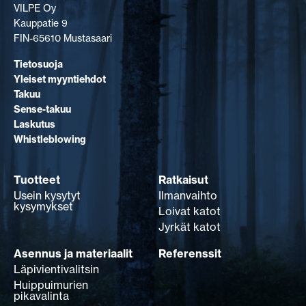
VILPE Oy
Kauppatie 9
FIN-65610 Mustasaari
Tietosuoja
Yleiset myyntiehdot
Takuu
Sense-takuu
Laskutus
Whistleblowing
Tuotteet
Ratkaisut
Usein kysytyt
Ilmanvaihto
kysymykset
Loivat katot
Jyrkät katot
Asennus ja materiaalit
Referenssit
Läpivientivalitsin
Huippuimurien
pikavalinta