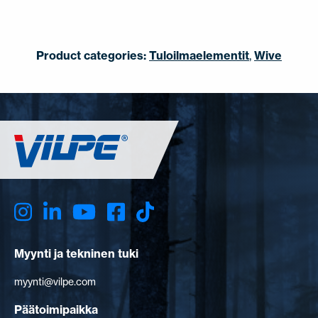
Product categories:
Tuloilmaelementit
,
Wive
Myynti ja tekninen tuki
myynti@vilpe.com
Päätoimipaikka