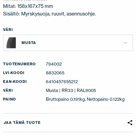
Mitat: 158x167x75 mm
Sisältö: Myrskysuoja, ruuvit, asennusohje.
VÄRI
MUSTA
794002
TUOTENUMERO
8832065
LVI-KOODI
6410457655212
EAN-KOODI
Musta | RR33 | RAL9005
VÄRI
Bruttopaino 0.191kg, Nettopaino 0.122kg
PAINO
JAA TÄMÄ TUOTE