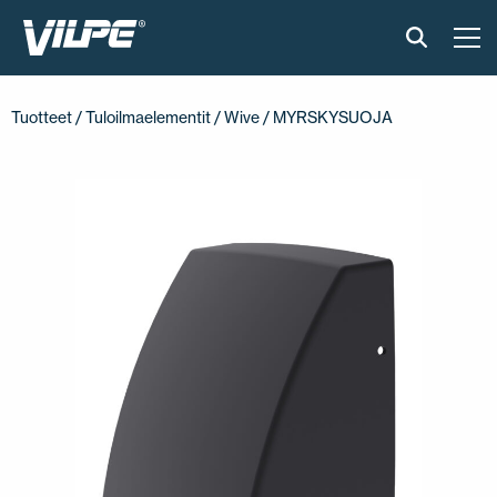
TUOTTEET
Tuotteet
/
Tuloilmaelementit
/
Wive
/ MYRSKYSUOJA
VILPE SENSE
RATKAISUT
ASENNUS JA MATERIAALIT
AJANKOHTAISTA
VASTUULLISUUS
YRITYS