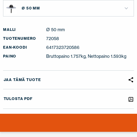
Ø 50 MM
Ø 50 mm
MALLI
72058
TUOTENUMERO
6417323720586
EAN-KOODI
Bruttopaino 1.757kg, Nettopaino 1.593kg
PAINO
JAA TÄMÄ TUOTE
TULOSTA PDF