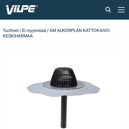
TUOTTEET
Tuotteet
/
Ei myynnissä
/ AM ALKORPLAN KATTOKAIVO
KESKIHARMAA
VILPE SENSE
RATKAISUT
ASENNUS JA MATERIAALIT
AJANKOHTAISTA
VASTUULLISUUS
YRITYS