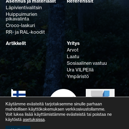
Asennus ja materiaalit
Referenssit
Läpivientivalitsin
Huippuimurien
pikavalinta
Croco-laskuri
RR- ja RAL-koodit
Artikkelit
Yritys
Arvot
Laatu
Sosiaalinen vastuu
Ura VILPEllä
Ympäristö
Käytämme evästeitä tarjotaksemme sinulle parhaan
mahdollisen käyttökokemuksen verkkosivustollamme.
Voit lukea lisää käyttämistämme evästeistä tai poistaa ne
käytöstä
asetuksissa
.