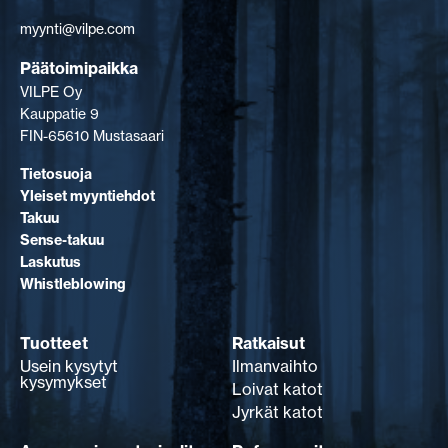
myynti@vilpe.com
Päätoimipaikka
VILPE Oy
Kauppatie 9
FIN-65610 Mustasaari
Tietosuoja
Yleiset myyntiehdot
Takuu
Sense-takuu
Laskutus
Whistleblowing
Tuotteet
Ratkaisut
Usein kysytyt
Ilmanvaihto
kysymykset
Loivat katot
Jyrkät katot