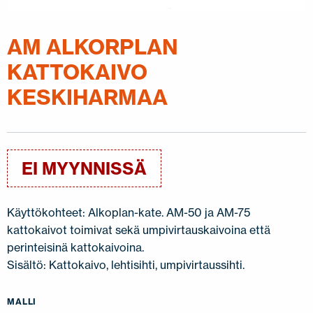
JÄLLEENMYYJÄT
OTA YHTEYTTÄ
EN
FI
USA
PL
SV
SV-FI
LT
LV
ET
UK
RU
AM ALKORPLAN
KATTOKAIVO
KESKIHARMAA
EI MYYNNISSÄ
Käyttökohteet: Alkoplan-kate. AM-50 ja AM-75
kattokaivot toimivat sekä umpivirtauskaivoina että
perinteisinä kattokaivoina.
Sisältö: Kattokaivo, lehtisihti, umpivirtaussihti.
MALLI