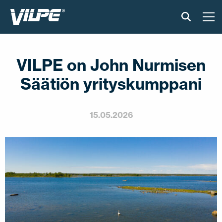
TUOTTEET
VILPE on John Nurmisen
VILPE SENSE
Säätiön yrityskumppani
RATKAISUT
15.05.2026
ASENNUS JA MATERIAALIT
AJANKOHTAISTA
VASTUULLISUUS
YRITYS