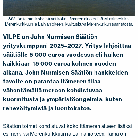
JÄLLEENMYYJÄT
OTA YHTEYTTÄ
EN
FI
USA
PL
SV
SV-FI
LT
LV
ET
UK
RU
Säätiön toimet kohdistuvat koko Itämeren alueen lisäksi esimerkiksi
Merenkurkkuun ja Laihianjokeen. Kuvituskuva Merenkurkun saaristosta.
VILPE on John Nurmisen Säätiön
yrityskumppani 2025–2027. Yritys lahjoittaa
säätiölle 5 000 euroa vuodessa eli kaiken
kaikkiaan 15 000 euroa kolmen vuoden
aikana. John Nurmisen Säätiön hankkeiden
tavoite on parantaa Itämeren tilaa
vähentämällä mereen kohdistuvaa
kuormitusta ja ympäristöongelmia, kuten
rehevöitymistä ja luontokatoa.
Säätiön toimet kohdistuvat koko Itämeren alueen lisäksi
esimerkiksi Merenkurkkuun ja Laihianjokeen. Tämä on