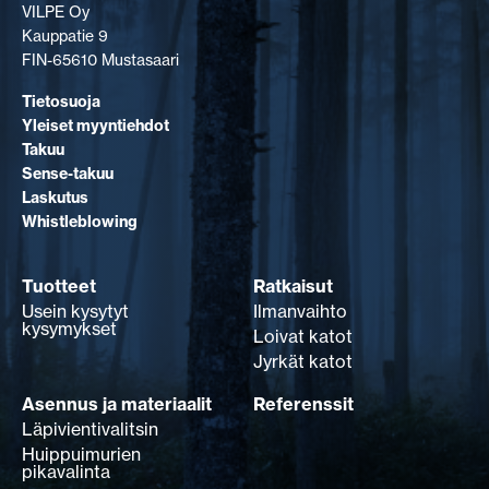
VILPE Oy
Kauppatie 9
FIN-65610 Mustasaari
Tietosuoja
Yleiset myyntiehdot
Takuu
Sense-takuu
Laskutus
Whistleblowing
Tuotteet
Ratkaisut
Usein kysytyt
Ilmanvaihto
kysymykset
Loivat katot
Jyrkät katot
Asennus ja materiaalit
Referenssit
Läpivientivalitsin
Huippuimurien
pikavalinta