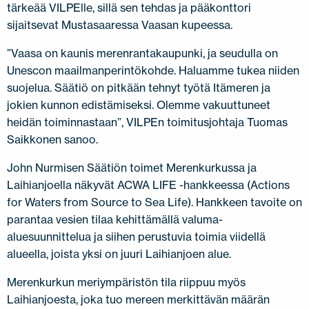
tärkeää VILPElle, sillä sen tehdas ja pääkonttori
sijaitsevat Mustasaaressa Vaasan kupeessa.
”Vaasa on kaunis merenrantakaupunki, ja seudulla on
Unescon maailmanperintökohde. Haluamme tukea niiden
suojelua. Säätiö on pitkään tehnyt työtä Itämeren ja
jokien kunnon edistämiseksi. Olemme vakuuttuneet
heidän toiminnastaan”, VILPEn toimitusjohtaja Tuomas
Saikkonen sanoo.
John Nurmisen Säätiön toimet Merenkurkussa ja
Laihianjoella näkyvät ACWA LIFE -hankkeessa (Actions
for Waters from Source to Sea Life). Hankkeen tavoite on
parantaa vesien tilaa kehittämällä valuma-
aluesuunnittelua ja siihen perustuvia toimia viidellä
alueella, joista yksi on juuri Laihianjoen alue.
Merenkurkun meriympäristön tila riippuu myös
Laihianjoesta, joka tuo mereen merkittävän määrän