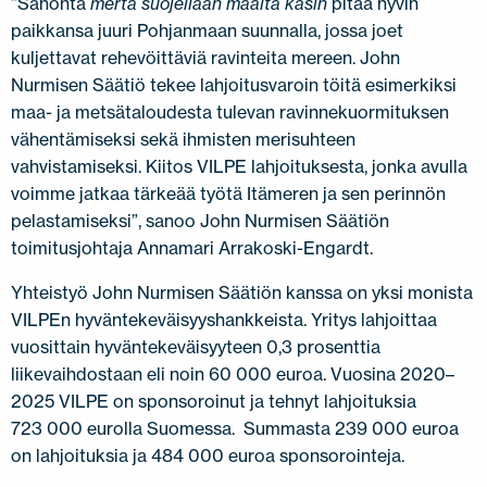
”Sanonta
merta suojellaan maalta käsin
pitää hyvin
paikkansa juuri Pohjanmaan suunnalla, jossa joet
kuljettavat rehevöittäviä ravinteita mereen. John
Nurmisen Säätiö tekee lahjoitusvaroin töitä esimerkiksi
maa- ja metsätaloudesta tulevan ravinnekuormituksen
vähentämiseksi sekä ihmisten merisuhteen
vahvistamiseksi. Kiitos VILPE lahjoituksesta, jonka avulla
voimme jatkaa tärkeää työtä Itämeren ja sen perinnön
pelastamiseksi”, sanoo John Nurmisen Säätiön
toimitusjohtaja Annamari Arrakoski-Engardt.
Yhteistyö John Nurmisen Säätiön kanssa on yksi monista
VILPEn hyväntekeväisyyshankkeista. Yritys lahjoittaa
vuosittain hyväntekeväisyyteen 0,3 prosenttia
liikevaihdostaan eli noin 60 000 euroa. Vuosina 2020–
2025 VILPE on sponsoroinut ja tehnyt lahjoituksia
723 000 eurolla Suomessa. Summasta 239 000 euroa
on lahjoituksia ja 484 000 euroa sponsorointeja.