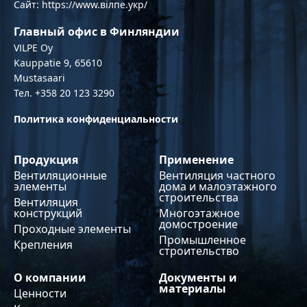
Сайт: https://www.вілпе.укр/
Главный офис в Финляндии
VILPE Oy
Kauppatie 9, 65610
Mustasaari
Тел. +358 20 123 3290
Политика конфиденциальности
Продукция
Применение
Вентиляционные
Вентиляция частного
элементы
дома и малоэтажного
строительства
Вентиляция
конструкций
Многоэтажное
домостроение
Проходные элементы
Промышленное
Крепления
строительство
О компании
Документы и
материалы
Ценности