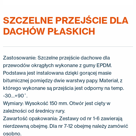
KONTAKT
EN
FI
USA
PL
SV
SV-FI
LT
LV
ET
UK
RU
SZCZELNE PRZEJŚCIE DLA
DACHÓW PŁASKICH
Zastosowanie: Szczelne przejście dachowe dla
przewodów okrągłych wykonane z gumy EPDM.
Podstawa jest instalowana dzięki gorącej masie
bitumicznej pomiędzy dwie warstwy papy. Materiał, z
którego wykonane są przejścia jest odporny na temp.
-30…+90˚.
Wymiary: Wysokość 150 mm. Otwór jest cięty w
zależności od średnicy rury.
Zawartość opakowania: Zestawy od nr 1-6 zawierają
nierdzewną obejmę. Dla nr 7-12 obejmę należy zamówić
osobno.