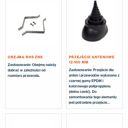
OBEJMA RHS ZNK
PRZEJŚCIE ANTENOWE
12-100 MM
Zastosowanie: Obejmę należy
Zastosowanie: Przejście dla
dobrać w zależności od
anten i przewodów wykonane z
rozmiaru przewodu.
czarnej gumy EPDM i
kolorowego polipropylenu
(dolna cześć). Do
zamontowania tego elementu
jest potrzebne przejście
dachowe, odpowiednie do
rodzaju dachu. Wymiary:
Odpowiednie dla przewodów o
Ø 12-19-25-38-50-60-75- 100