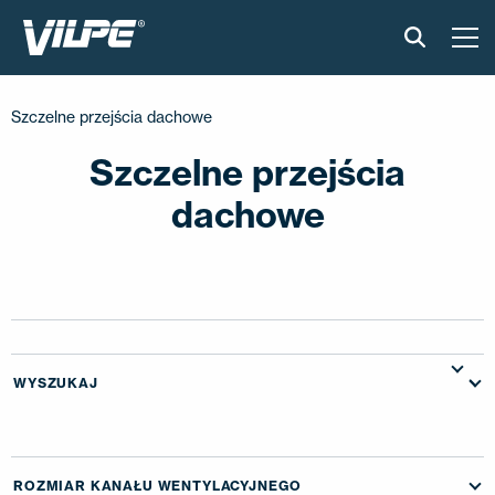
PRODUKTY
Szczelne przejścia dachowe
VILPE SENSE
Szczelne przejścia
dachowe
CICHA KUCHNIA
ROZWIĄZANIA
KATALOGI I INSTRUKCJE
WYSZUKAJ
AKTUALNOŚCI
O FIRMIE
ROZMIAR KANAŁU WENTYLACYJNEGO