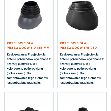
mm. Zawartość opakowania:
Przejście antenowe, zacisk.
PRZEJŚCIE DLA
PRZEJŚCIE DLA
PRZEWODÓW 110-155 MM
PRZEWODÓW 175-250
Zastosowanie: Przejście dla
Zastosowanie: Przejście dla
anten i przewodów wykonane z
anten i przewodów wykonane z
czarnej gumy EPDM i
czarnej gumy EPDM i
kolorowego polipropylenu
kolorowego polipropylenu
(dolna cześć). Do
(dolna cześć). Do
zamontowania tego elementu
zamontowania tego elementu
jest potrzebne przejście
jest potrzebne przejście
dachowe, odpowiednie do
dachowe XL, odpowiednie do
rodzaju dachu. Wymiary:
rodzaju dachu. Wymiary:
Odpowiednie dla przewodów o
Odpowiednie dla przewodów o
Ø 110-125-140-155-160 mm.
Ø 175-200-225-250 mm.
Zawartość opakowania:
Zawartość opakowania:
Przejście dla przewodów,
Przejście dla przewodów,