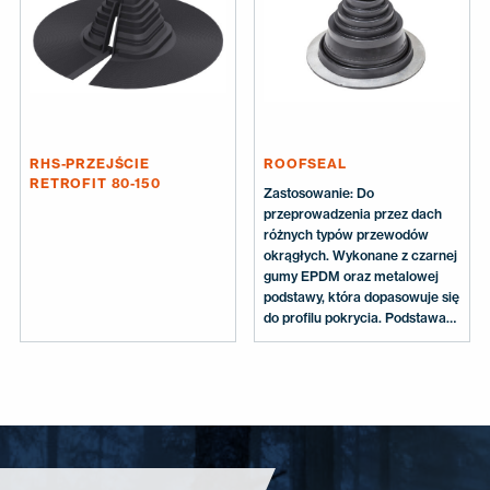
zacisk.
zacisk.
RHS-PRZEJŚCIE
ROOFSEAL
RETROFIT 80-150
Zastosowanie: Do
przeprowadzenia przez dach
różnych typów przewodów
okrągłych. Wykonane z czarnej
gumy EPDM oraz metalowej
podstawy, która dopasowuje się
do profilu pokrycia. Podstawa
przejść nr 1-3 jest okrągła, a nr
4-6 kwadratowa. Zawartość
opakowania: Przejście, wkręty.