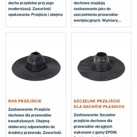
dachu przydatne przy jego
dachowe znajdują
modernizacji. Zawartość
zastosowanie jako do
opakowania: Przejście i obejma
uszczelnienia przewodów
wentylacyjnych. Wymiary:
Średnica przewodu Ø 12-100
mm i 110-160 mm Zawartość
opakowania: przejście
wykonane z PVC.
RHS PRZEJŚCIE
SZCZELNE PRZEJŚCIE
DLA DACHÓW PŁASKICH
Zastosowanie: Przejście
Zastosowanie: Szczelne
dachowe dla przewodów
przejście dachowe dla
kwadratowych. Obejmę
przewodów okrągłych
dobieramy odpowiednio do
wykonane z gumy EPDM.
średnicy przewodu. Zawartość