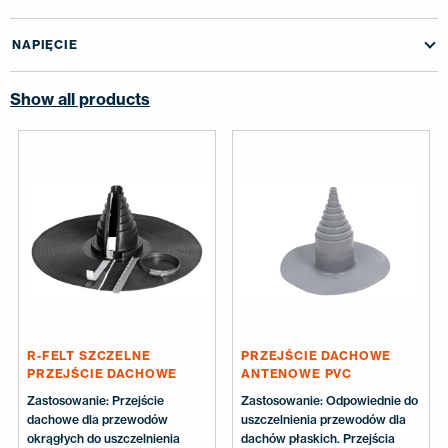
KONTAKT
NAPIĘCIE
EN
FI
USA
PL
SV
SV-FI
LT
LV
ET
UK
RU
Show all products
R-FELT SZCZELNE
PRZEJŚCIE DACHOWE
PRZEJŚCIE DACHOWE
ANTENOWE PVC
Zastosowanie: Przejście
Zastosowanie: Odpowiednie do
dachowe dla przewodów
uszczelnienia przewodów dla
okrągłych do uszczelnienia
dachów płaskich. Przejścia