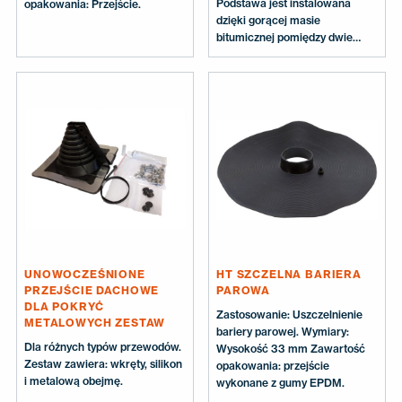
Podstawa jest instalowana
opakowania: Przejście.
dzięki gorącej masie
bitumicznej pomiędzy dwie
warstwy papy. Materiał, z
którego wykonane są przejścia
jest odporny na temp.
-30...+90˚. Wymiary: Wysokość
150 mm. Otwór jest cięty w
zależności od średnicy rury.
Zawartość opakowania:
Zestawy od nr 1-6 zawierają
nierdzewną obejmę. Dla nr 7-12
obejmę należy zamówić
osobno.
UNOWOCZEŚNIONE
HT SZCZELNA BARIERA
PRZEJŚCIE DACHOWE
PAROWA
DLA POKRYĆ
Zastosowanie: Uszczelnienie
METALOWYCH ZESTAW
bariery parowej. Wymiary:
Dla różnych typów przewodów.
Wysokość 33 mm Zawartość
Zestaw zawiera: wkręty, silikon
opakowania: przejście
i metalową obejmę.
wykonane z gumy EPDM.