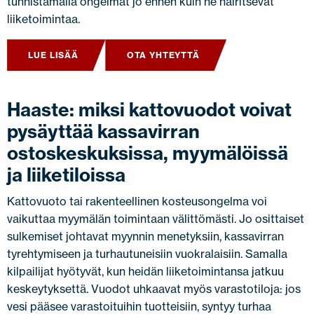
tunnistamalla ongelmat jo ennen kuin ne häiritsevät
liiketoimintaa.
LUE LISÄÄ
OTA YHTEYTTÄ
Haaste: miksi kattovuodot voivat
pysäyttää kassavirran
ostoskeskuksissa
, myymälöissä
ja liiketiloissa
Kattovuoto tai rakenteellinen kosteusongelma voi
vaikuttaa myymälän toimintaan välittömästi. Jo osittaiset
sulkemiset johtavat myynnin menetyksiin, kassavirran
tyrehtymiseen ja turhautuneisiin vuokralaisiin. Samalla
kilpailijat hyötyvät, kun heidän liiketoimintansa jatkuu
keskeytyksettä. Vuodot uhkaavat myös varastotiloja: jos
vesi pääsee varastoituihin tuotteisiin, syntyy turhaa