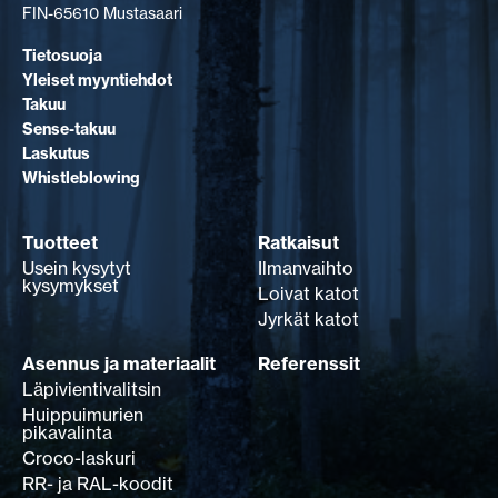
FIN-65610 Mustasaari
Tietosuoja
Yleiset myyntiehdot
Takuu
Sense-takuu
Laskutus
Whistleblowing
Tuotteet
Ratkaisut
Usein kysytyt
Ilmanvaihto
kysymykset
Loivat katot
Jyrkät katot
Asennus ja materiaalit
Referenssit
Läpivientivalitsin
Huippuimurien
pikavalinta
Croco-laskuri
RR- ja RAL-koodit