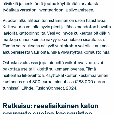
hävikkiä ja henkilöstö joutuu käyttämään arvokasta
työaikaa varaston inventaarioon ja siivoamiseen.
Vuodon alkulähteen tunnistaminen on usein haastavaa.
Kattovaurio voi olla hyvin pieni ja lähes mahdoton havaita
laajoilta kattopinnoilta. Vesi voi myös kulkeutua pitkiäkin
matkoja ennen kuin se näkyy rakennuksen sisätiloissa.
Tämän seurauksena näkyvä vuotokohta voi olla kaukana
alkuperäisestä vauriosta, mikä viivästyttää korjaustoimia.
Ostoskeskuksessa jopa pieneltä vaikuttava vuoto voi
pakottaa useita liikkeitä sulkemaan ovensa. Tämä
heikentää liikevaihtoa. Käyttökatkosten keskimääräinen
kustannus on 4 800 euroa minuutissa (288 000 euroa
tunnissa). Lähde: FusionConnect, 2024.
Ratkaisu: reaaliaikainen katon
seuranta suojaa kassavirtaa