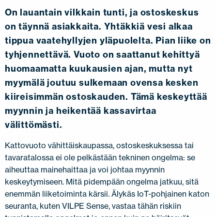
On lauantain vilkkain tunti, ja ostoskeskus
on täynnä asiakkaita. Yhtäkkiä vesi alkaa
tippua vaatehyllyjen yläpuolelta. Pian liike on
tyhjennettävä. Vuoto on saattanut kehittyä
huomaamatta kuukausien ajan, mutta nyt
myymälä joutuu sulkemaan ovensa kesken
kiireisimmän ostoskauden. Tämä keskeyttää
myynnin ja heikentää kassavirtaa
välittömästi.
Kattovuoto vähittäiskaupassa, ostoskeskuksessa tai
tavaratalossa ei ole pelkästään tekninen ongelma: se
aiheuttaa mainehaittaa ja voi johtaa myynnin
keskeytymiseen. Mitä pidempään ongelma jatkuu, sitä
enemmän liiketoiminta kärsii. Älykäs IoT-pohjainen katon
seuranta, kuten VILPE Sense, vastaa tähän riskiin