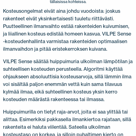
tällaisissa kohteissa.
Kosteusongelmat eivät aina johdu vuodoista: joskus
rakenteet eivät yksinkertaisesti tuuletu riittävästi.
Puutteellinen ilmanvaihto estää rakenteiden kuivumisen,
ja liiallinen kosteus edistää homeen kasvua. VILPE Sense
-kosteudenhallinta varmistaa rakenteiden optimaalisen
ilmanvaihdon ja pitää eristekerroksen kuivana.
VILPE Sense säätää huippuimuria ulkoilman lämpötilan ja
suhteellisen kosteuden perusteella. Algoritmi käyttää
ohjaukseen absoluuttisia kosteusarvoja, sillä lämmin ilma
voi sisältää paljon enemmän vettä kuin sama tilavuus
kylmää ilmaa, eikä suhteellinen kosteus yksin kerro
kosteuden määrästä rakenteessa tai ilmassa.
Huippuimurilla on tietyt raja-arvot, joita ei saa ylittää tai
alittaa. Esimerkiksi pakkasella ilmankiertoa rajataan, sillä
rakenteita ei haluta viilentää. Sateella ulkoilman
kosteustaso on korkea, ja silloin puhaltimen kierto on