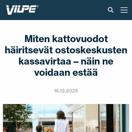
TUOTTEET
Miten kattovuodot
VILPE SENSE
häiritsevät ostoskeskusten
RATKAISUT
kassavirtaa – näin ne
voidaan estää
ASENNUS JA MATERIAALIT
AJANKOHTAISTA
16.12.2025
VASTUULLISUUS
YRITYS