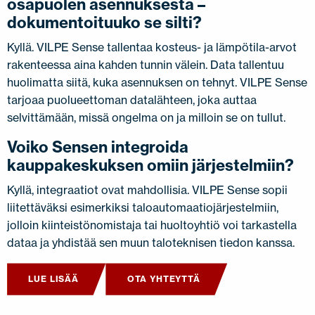
osapuolen asennuksesta –
dokumentoituuko se silti?
Kyllä. VILPE Sense tallentaa kosteus- ja lämpötila-arvot
rakenteessa aina kahden tunnin välein. Data tallentuu
huolimatta siitä, kuka asennuksen on tehnyt. VILPE Sense
tarjoaa puolueettoman datalähteen, joka auttaa
selvittämään, missä ongelma on ja milloin se on tullut.
Voiko Sensen integroida
kauppakeskuksen omiin järjestelmiin?
Kyllä, integraatiot ovat mahdollisia. VILPE Sense sopii
liitettäväksi esimerkiksi taloautomaatiojärjestelmiin,
jolloin kiinteistönomistaja tai huoltoyhtiö voi tarkastella
dataa ja yhdistää sen muun taloteknisen tiedon kanssa.
LUE LISÄÄ
OTA YHTEYTTÄ