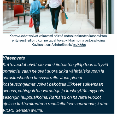
JÄLLEENMYYJÄT
OTA YHTEYTTÄ
EN
FI
USA
PL
SV
SV-FI
LT
LV
ET
UK
RU
Kattovuodot voivat vakavasti häiritä ostoskeskusten kassavirtaa,
erityisesti silloin, kun ne tapahtuvat vilkkaimpina ostosaikoina.
Kuvituskuva: AdobeStock/
puhhha
Yhteenveto
Kattovuodot eivät ole vain kiinteistön ylläpitoon liittyviä
ongelmia, vaan ne ovat suora uhka vähittäiskaupan ja
ostoskeskusten kassavirralle. Jopa pienet
kosteusongelmat voivat pakottaa liikkeet sulkemaan
ovensa, vahingoittaa varastoja ja keskeyttää myynnin
sesongin huippuaikoina. Ratkaisu on havaita vuodot
ajoissa kattorakenteen reaaliaikaisen seurannan, kuten
VILPE Sensen avulla.