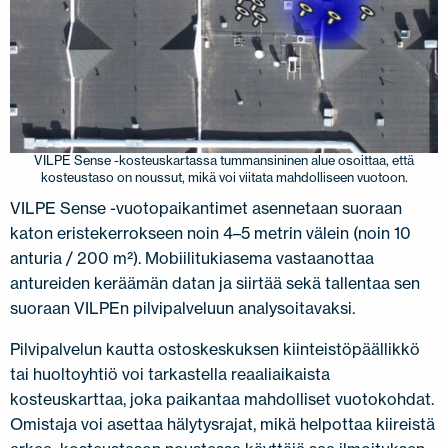
VILPE Sense -kosteuskartassa tummansininen alue osoittaa, että
kosteustaso on noussut, mikä voi viitata mahdolliseen vuotoon.
VILPE Sense -vuotopaikantimet asennetaan suoraan
katon eristekerrokseen noin 4–5 metrin välein (noin 10
anturia / 200 m²). Mobiilitukiasema vastaanottaa
antureiden keräämän datan ja siirtää sekä tallentaa sen
suoraan VILPEn pilvipalveluun analysoitavaksi.
Pilvipalvelun kautta ostoskeskuksen kiinteistöpäällikkö
tai huoltoyhtiö voi tarkastella reaaliaikaista
kosteuskarttaa, joka paikantaa mahdolliset vuotokohdat.
Omistaja voi asettaa hälytysrajat, mikä helpottaa kiireistä