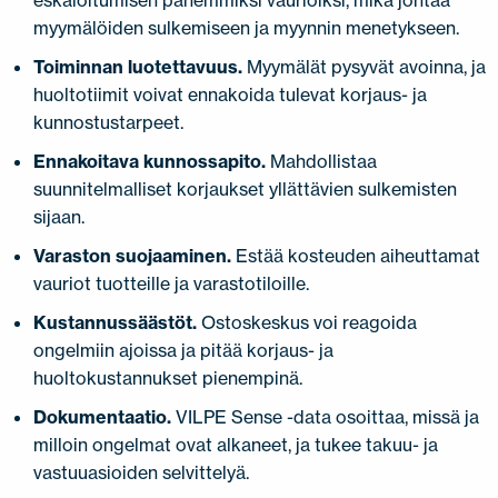
eskaloitumisen pahemmiksi vaurioiksi, mikä johtaa
myymälöiden sulkemiseen ja myynnin menetykseen.
Toiminnan luotettavuus.
Myymälät pysyvät avoinna, ja
huoltotiimit voivat ennakoida tulevat korjaus- ja
kunnostustarpeet.
Ennakoitava kunnossapito.
Mahdollistaa
suunnitelmalliset korjaukset yllättävien sulkemisten
sijaan.
Varaston suojaaminen.
Estää kosteuden aiheuttamat
vauriot tuotteille ja varastotiloille.
Kustannussäästöt.
Ostoskeskus voi reagoida
ongelmiin ajoissa ja pitää korjaus- ja
huoltokustannukset pienempinä.
Dokumentaatio.
VILPE Sense -data osoittaa, missä ja
milloin ongelmat ovat alkaneet, ja tukee takuu- ja
vastuuasioiden selvittelyä.