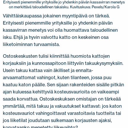
Erityisesti pienemmille yrityksille jo yhdenkin päivän kassavirran menetys
on merkittävä taloudellinen takaisku. Kuvituskuva: Pexels/Karola G
Vähittäiskaupassa jokainen myyntipäivä on tärkeä.
Erityisesti pienemmille yrityksille jo yhdenkin päivän
kassavirran menetys voi olla huomattava taloudellinen
isku. Ehjä ja hyvin valvottu katto on keskeinen osa
liiketoiminnan turvaamista.
Ostoskeskusten tulisi kiinnittää huomiota kattojen
korjauksiin ja kunnossapitoon liittyviin takuukysymyksiin.
Usein takuu kattaa vain äkilliset ja ennalta-
arvaamattomat vahingot, kuten tilanteen, jossa puu
kaatuu katon päälle. Sen sijaan rakenteiden sisälle pitkän
ajan kuluessa kehittyviä kosteusvaurioita on vaikeampi
saada korvattua. Ostoskeskuksen omistajan on tärkeää
ymmärtää, mitä takuu ja vakuutukset kattavat: jos katon
kosteusvauriot vahingoittavat varastoitavia tuotteita tai
jos liiketilat joudutaan sulkemaan korjausten ajaksi,
korvataanko menetetty liikevaihto?