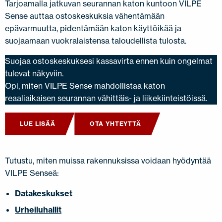
Tarjoamalla jatkuvan seurannan katon kuntoon VILPE
Sense auttaa ostoskeskuksia vähentämään
epävarmuutta, pidentämään katon käyttöikää ja
suojaamaan vuokralaistensa taloudellista tulosta.
Suojaa ostoskeskuksesi kassavirta ennen kuin ongelmat
tulevat näkyviin.
Opi, miten VILPE Sense mahdollistaa katon
reaaliaikaisen seurannan vähittäis- ja liikekiinteistöissä.
LUE LISÄÄ
OTA YHTEYTTÄ
Tutustu, miten muissa rakennuksissa voidaan hyödyntää
VILPE Senseä:
Datakeskukset
Urheiluhallit