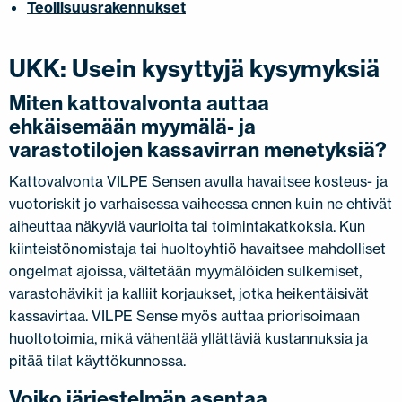
Teollisuusrakennukset
UKK: Usein kysyttyjä kysymyksiä
Miten kattovalvonta auttaa
ehkäisemään myymälä- ja
varastotilojen kassavirran menetyksiä?
Kattovalvonta VILPE Sensen avulla havaitsee kosteus- ja
vuotoriskit jo varhaisessa vaiheessa ennen kuin ne ehtivät
aiheuttaa näkyviä vaurioita tai toimintakatkoksia. Kun
kiinteistönomistaja tai huoltoyhtiö havaitsee mahdolliset
ongelmat ajoissa, vältetään myymälöiden sulkemiset,
varastohävikit ja kalliit korjaukset, jotka heikentäisivät
kassavirtaa. VILPE Sense myös auttaa priorisoimaan
huoltotoimia, mikä vähentää yllättäviä kustannuksia ja
pitää tilat käyttökunnossa.
Voiko järjestelmän asentaa