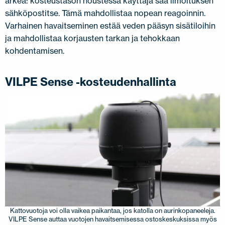
arkea: kosteustason noustessa käyttäjä saa ilmoituksen
sähköpostitse. Tämä mahdollistaa nopean reagoinnin.
Varhainen havaitseminen estää veden pääsyn sisätiloihin
ja mahdollistaa korjausten tarkan ja tehokkaan
kohdentamisen.
VILPE Sense -kosteudenhallinta
Kattovuotoja voi olla vaikea paikantaa, jos katolla on aurinkopaneeleja.
VILPE Sense auttaa vuotojen havaitsemisessa ostoskeskuksissa myös