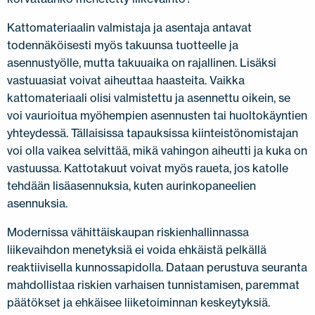
Kattomateriaalin valmistaja ja asentaja antavat
todennäköisesti myös takuunsa tuotteelle ja
asennustyölle, mutta takuuaika on rajallinen. Lisäksi
vastuuasiat voivat aiheuttaa haasteita. Vaikka
kattomateriaali olisi valmistettu ja asennettu oikein, se
voi vaurioitua myöhempien asennusten tai huoltokäyntien
yhteydessä. Tällaisissa tapauksissa kiinteistönomistajan
voi olla vaikea selvittää, mikä vahingon aiheutti ja kuka on
vastuussa. Kattotakuut voivat myös raueta, jos katolle
tehdään lisäasennuksia, kuten aurinkopaneelien
asennuksia.
Modernissa vähittäiskaupan riskienhallinnassa
liikevaihdon menetyksiä ei voida ehkäistä pelkällä
reaktiivisella kunnossapidolla. Dataan perustuva seuranta
mahdollistaa riskien varhaisen tunnistamisen, paremmat
päätökset ja ehkäisee liiketoiminnan keskeytyksiä.