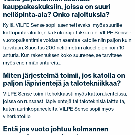
kauppakeskuksiin, joissa on suuri
neliöpinta-ala? Onko rajoituksia?
Kyllä, VILPE Sense sopii asennettavaksi myös suurille
kattopinta-aloille, eikä kokorajoituksia ole. VILPE Sense -
vuotopaikantimia voidaan asentaa katolle niin paljon kuin
tarvitaan. Suositus 200 neliömetrin alueelle on noin 10
anturia. Kun rakennuksen koko suurenee, se tarvitsee
myös enemmän antureita.
Miten järjestelmä toimii, jos katolla on
paljon läpivientejä ja talotekniikkaa?
VILPE Sense toimii tehokkaasti myös kattorakenteissa,
joissa on runsaasti läpivientejä tai taloteknisiä laitteita,
kuten aurinkopaneeleita. VILPE Sense sopii myös
viherkatoille.
Entä jos vuoto johtuu kolmannen