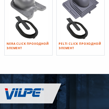
гидрозатвора, MUOTOKATE
шаблон и набор крепежа.
Устанавливается при
монтаже и на готовую
кровлю.
NERA CLICK ПРОХОДНОЙ
PELTI CLICK ПРОХОДНОЙ
ЭЛЕМЕНТ
ЭЛЕМЕНТ