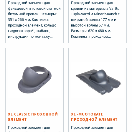
Проходной элемент для
Проходной элемент для
фальцевой и готовой скатной
кровли из материала Vartti,
битумной кровли. Размеры:
Tupla-Vartti и Minerit-Ranch c
351 х 266 мм. Комплект:
шириной волны 177 мм и
проходной элемент, кольцо
высотой волны 57 мм.
гидрозатвора*, шаблон,
Размеры: 620 х 480 мм.
инструкция по монтажу
Комплект: проходной
уплотнителя гидрозатвора и
элемент. Устанавливается
набор крепежа.
при монтаже и на готовую
Устанавливается: битумная -
кровлю.
на готовую кровлю;
фальцевая - при монтаже и
на готовую кровлю. *- кольцо
гидрозатвора не входит в
комплектацию для поставки в
Россию.
XL CLASSIC ПРОХОДНОЙ
XL -MUOTOKATE
ЭЛЕМЕНТ
ПРОХОДНОЙ ЭЛЕМЕНТ
Проходной элемент для
Проходной элемент для