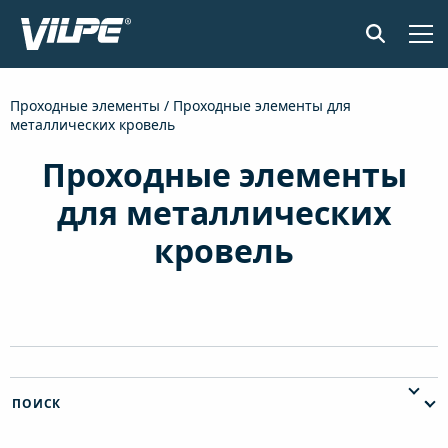
ПРОДУКЦИЯ
Проходные элементы
/ Проходные элементы для
металлических кровель
ПРИМЕНЕНИЕ
Проходные элементы
SENSE СИСТЕМА КОНТРОЛЯ ВЛАЖНОСТИ
для металлических
кровель
ДОКУМЕНТЫ И МАТЕРИАЛЫ
НОВОСТИ
О КОМПАНИИ
ПОИСК
НАЙТИ ДИЛЕРА
СВЯЖИТЕСЬ С НАМИ
EN
FI
USA
PL
SV
SV-FI
LT
LV
ET
UK
RU