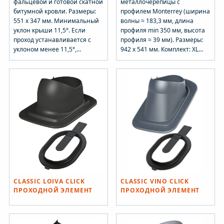
фальцевой и готовой скатной
металлочерепицы с
битумной кровли. Размеры:
профилем Monterrey (ширина
551 х 347 мм. Минимальный
волны ≈ 183,3 мм, длина
уклон крыши 11,5°. Если
профиля min 350 мм, высота
проход устанавливается с
профиля ≈ 39 мм). Размеры:
уклоном менее 11,5°,
942 х 541 мм. Комплект: XL
соединение между проходом
-проходной элемент, XL
и трубой необходимо
-кольцо гидрозатвора,
герметизировать
уплотнительная лента (3 шт.),
атмосферостойким клеевым
монтажная инструкция и
составом. Это предотвращает
набор крепежа.
протекание талой воды
Устанавливается при
между трубой и
монтаже и на готовую
соединением. Комплект: XL
кровлю.
-проходной элемент, XL
-кольцо гидрозатвора,
шаблон и набор крепежа.
Устанавливается на готовую
кровлю.
CLASSIC LOIVA CLICK
CLASSIC VINO CLICK
ПРОХОДНОЙ ЭЛЕМЕНТ
ПРОХОДНОЙ ЭЛЕМЕНТ