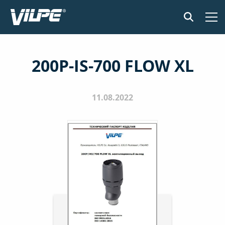
ПРОДУКЦИЯ
200P-IS-700 FLOW XL
ПРИМЕНЕНИЕ
SENSE СИСТЕМА КОНТРОЛЯ ВЛАЖНОСТИ
11.08.2022
ДОКУМЕНТЫ И МАТЕРИАЛЫ
НОВОСТИ
О КОМПАНИИ
НАЙТИ ДИЛЕРА
СВЯЖИТЕСЬ С НАМИ
EN
FI
USA
PL
SV
SV-FI
LT
LV
ET
UK
RU